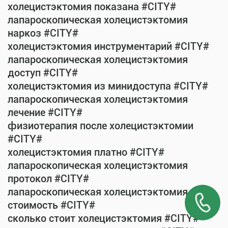
холецистэктомия показана #CITY#
лапароскопическая холецистэктомия
наркоз #CITY#
холецистэктомия инструментарий #CITY#
лапароскопическая холецистэктомия
доступ #CITY#
холецистэктомия из минидоступа #CITY#
лапароскопическая холецистэктомия
лечение #CITY#
физиотерапия после холецистэктомии
#CITY#
холецистэктомия платно #CITY#
лапароскопическая холецистэктомия
протокол #CITY#
лапароскопическая холецистэктомия
стоимость #CITY#
сколько стоит холецистэктомия #CITY#