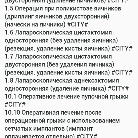
двусторонняя (удаление яичников) #CITY#
1.5 Операция при поликистозе яичников
(дриллинг яичников двухсторонний)
(начески на яичники) #CITY#
1.6 Лапароскопическая цистэктомия
односторонняя (без удаления яичника)
(резекция, удаление кисты яичника) #CITY#
1.7 Лапароскопическая цистэктомия
двусторонняя (без удаления яичника)
(резекция, удаление кисты яичника) #CITY#
1.8 Лапароскопическая аднексэктомия
односторонняя (удаление яичника) #CITY#
10.1 Оперативное лечение пупочной грыжи
#CITY#
10.10 Оперативная лечение после
операционной грыжи с использованием
сетчатых имплантов (имплант
оплачивается отдельно) #CITY#