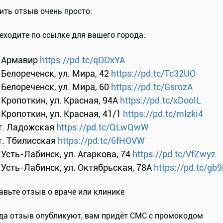
ить отзыв очень просто:
реходите по ссылке для вашего города:
. Армавир
https://pd.tc/qDDxYA
. Белореченск, ул. Мира, 42
https://pd.tc/Tc32UO
. Белореченск, ул. Мира, 60
https://pd.tc/GsrozA
. Кропоткин, ул. Красная, 94А
https://pd.tc/xDoolL
. Кропоткин, ул. Красная, 41/1
https://pd.tc/mlzki4
т. Ладожская
https://pd.tc/QLwQwW
т. Тбилисская
https://pd.tc/6fHOVW
. Усть-Лабинск, ул. Агаркова, 74
https://pd.tc/VfZwyz
. Усть-Лабинск, ул. Октябрьская, 78А
https://pd.tc/gb
тавьте отзыв о враче или клинике
гда отзыв опубликуют, вам придёт СМС с промокодом