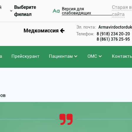
Выберите
Старая в
й
Версия для
слабовидящих
филиал
сайта
Эл. почта:
Armavirdoctorduk
Медкомиссия
Телефон:
8 (918) 234 20-20
8 (861) 376 25-95
а
Прейскурант
Пациентам
ОМС
Контакт
ров