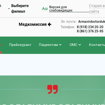
Выберите
Старая в
й
Версия для
слабовидящих
филиал
сайта
Эл. почта:
Armavirdoctorduk
Медкомиссия
Телефон:
8 (918) 234 20-20
8 (861) 376 25-95
а
Прейскурант
Пациентам
ОМС
Контакт