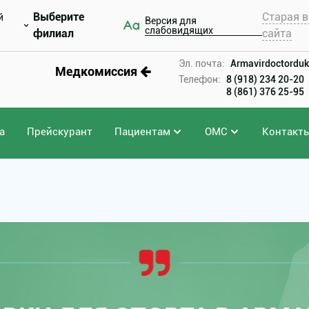
Выберите
Старая в
й
Версия для
слабовидящих
филиал
сайта
Эл. почта:
Armavirdoctorduk
Медкомиссия
Телефон:
8 (918) 234 20-20
8 (861) 376 25-95
а
Прейскурант
Пациентам
ОМС
Контакт