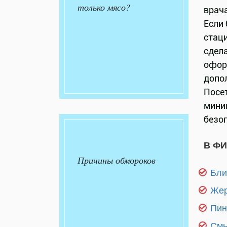
только мясо?
врача
Если
стац
сдел
офор
допо
Посе
мини
безо
В Ф
Причины обмороков
Бли
Жер
Пин
Смы