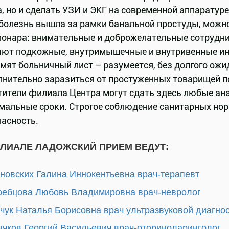
, но и сделать УЗИ и ЭКГ на современной аппаратуре
 болезнь вышла за рамки банальной простуды, можн
ионара: внимательные и доброжелательные сотрудник
ают подкожные, внутримышечные и внутривенные ин
мят больничный лист – разумеется, без долгого ожи
лнительно заразиться от простуженных товарищей п
тители филиала Центра могут сдать здесь любые ана
мальные сроки. Строгое соблюдение санитарных нор
пасность.
ИЛИАЛЕ ЛАДОЖСКИЙ ПРИЕМ ВЕДУТ:
новских Галина Иннокентьевна врач-терапевт
ебцова Любовь Владимировна врач-невролог
чук Наталья Борисовна врач ультразвуковой диагно
чков Георгий Васильевич врач-оториноларинголог