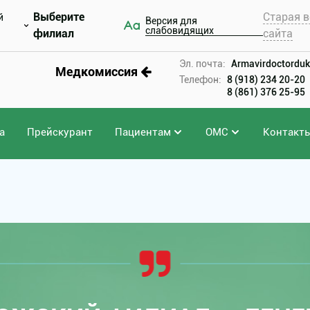
Выберите
Старая в
й
Версия для
слабовидящих
филиал
сайта
Эл. почта:
Armavirdoctorduk
Медкомиссия
Телефон:
8 (918) 234 20-20
8 (861) 376 25-95
а
Прейскурант
Пациентам
ОМС
Контакт