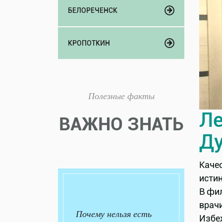
БЕЛОРЕЧЕНСК
КРОПОТКИН
Полезные факты
Ле
ВАЖНО ЗНАТЬ
Ду
Качес
исти
В фи
врачи
Почему нельзя есть
Избе