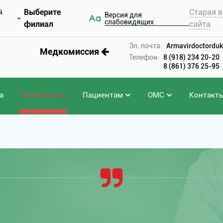
Выберите
Старая в
й
Версия для
слабовидящих
филиал
сайта
Эл. почта:
Armavirdoctorduk
Медкомиссия
Телефон:
8 (918) 234 20-20
8 (861) 376 25-95
а
Прейскурант
Пациентам
ОМС
Контакт