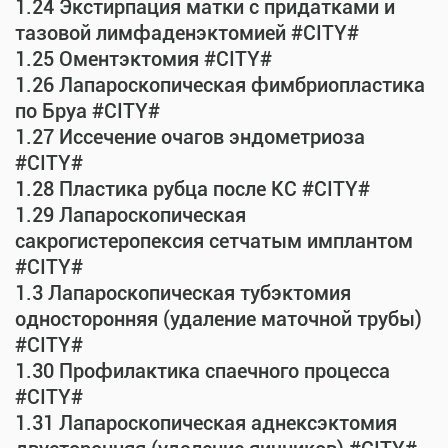
1.24 Экстирпация матки с придатками и
тазовой лимфаденэктомией #CITY#
1.25 Оментэктомия #CITY#
1.26 Лапароскопическая фимбриопластика
по Бруа #CITY#
1.27 Иссечение очагов эндометриоза
#CITY#
1.28 Пластика рубца после КС #CITY#
1.29 Лапароскопическая
сакрогистеропексия сетчатым имплантом
#CITY#
1.3 Лапароскопическая тубэктомия
односторонняя (удаление маточной трубы)
#CITY#
1.30 Профилактика спаечного процесса
#CITY#
1.31 Лапароскопическая аднексэктомия