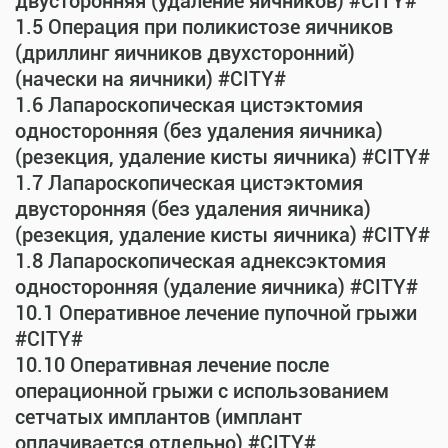
двусторонняя (удаление яичников) #CITY#
1.5 Операция при поликистозе яичников
(дриллинг яичников двухсторонний)
(начески на яичники) #CITY#
1.6 Лапароскопическая цистэктомия
односторонняя (без удаления яичника)
(резекция, удаление кисты яичника) #CITY#
1.7 Лапароскопическая цистэктомия
двусторонняя (без удаления яичника)
(резекция, удаление кисты яичника) #CITY#
1.8 Лапароскопическая аднексэктомия
односторонняя (удаление яичника) #CITY#
10.1 Оперативное лечение пупочной грыжи
#CITY#
10.10 Оперативная лечение после
операционной грыжи с использованием
сетчатых имплантов (имплант
оплачивается отдельно) #CITY#