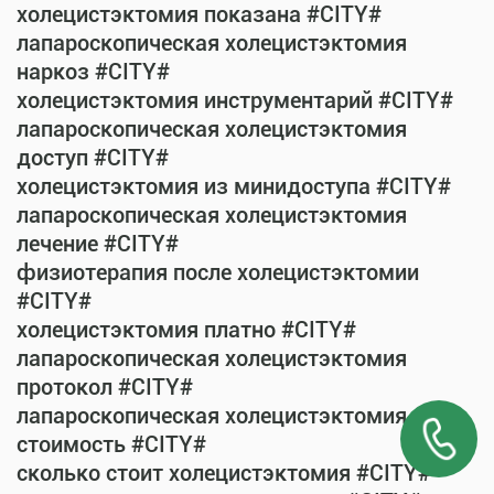
холецистэктомия показана #CITY#
лапароскопическая холецистэктомия
наркоз #CITY#
холецистэктомия инструментарий #CITY#
лапароскопическая холецистэктомия
доступ #CITY#
холецистэктомия из минидоступа #CITY#
лапароскопическая холецистэктомия
лечение #CITY#
физиотерапия после холецистэктомии
#CITY#
холецистэктомия платно #CITY#
лапароскопическая холецистэктомия
протокол #CITY#
лапароскопическая холецистэктомия
стоимость #CITY#
сколько стоит холецистэктомия #CITY#