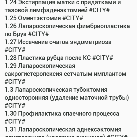
1.24 Экстирпация матки с придатками и
тазовой лимфаденэктомией #CITY#
1.25 Оментэктомия #CITY#
1.26 Лапароскопическая фимбриопластика
по Бруа #CITY#
1.27 Иссечение очагов эндометриоза
#CITY#
1.28 Пластика рубца после КС #CITY#
1.29 Лапароскопическая
сакрогистеропексия сетчатым имплантом
#CITY#
1.3 Лапароскопическая тубэктомия
односторонняя (удаление маточной трубы)
#CITY#
1.30 Профилактика спаечного процесса
#CITY#
1.31 Лапароскопическая аднексэктомия