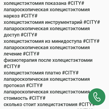
холецистэктомия показана #CITY#
лапароскопическая холецистэктомия
наркоз #CITY#
холецистэктомия инструментарий #CITY#
лапароскопическая холецистэктомия
доступ #CITY#
холецистэктомия из минидоступа #CITY#
лапароскопическая холецистэктомия
лечение #CITY#
физиотерапия после холецистэктомии
#CITY#
холецистэктомия платно #CITY#
лапароскопическая холецистэктомия
протокол #CITY#
лапароскопическая холецистэктомия
стоимость #CITY#
сколько стоит холецистэктомия #CITY#