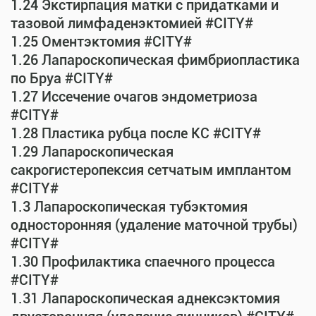
1.24 Экстирпация матки с придатками и
тазовой лимфаденэктомией #CITY#
1.25 Оментэктомия #CITY#
1.26 Лапароскопическая фимбриопластика
по Бруа #CITY#
1.27 Иссечение очагов эндометриоза
#CITY#
1.28 Пластика рубца после КС #CITY#
1.29 Лапароскопическая
сакрогистеропексия сетчатым имплантом
#CITY#
1.3 Лапароскопическая тубэктомия
односторонняя (удаление маточной трубы)
#CITY#
1.30 Профилактика спаечного процесса
#CITY#
1.31 Лапароскопическая аднексэктомия