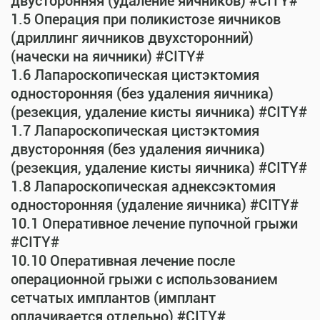
двусторонняя (удаление яичников) #CITY#
1.5 Операция при поликистозе яичников
(дриллинг яичников двухсторонний)
(начески на яичники) #CITY#
1.6 Лапароскопическая цистэктомия
односторонняя (без удаления яичника)
(резекция, удаление кисты яичника) #CITY#
1.7 Лапароскопическая цистэктомия
двусторонняя (без удаления яичника)
(резекция, удаление кисты яичника) #CITY#
1.8 Лапароскопическая аднексэктомия
односторонняя (удаление яичника) #CITY#
10.1 Оперативное лечение пупочной грыжи
#CITY#
10.10 Оперативная лечение после
операционной грыжи с использованием
сетчатых имплантов (имплант
оплачивается отдельно) #CITY#