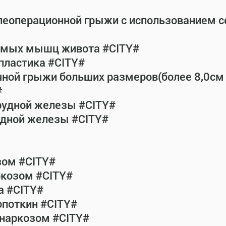
леоперационной грыжи с использованием 
рямых мышц живота #CITY#
пластика #CITY#
чной грыжи больших размеров(более 8,0см
#
рудной железы #CITY#
удной железы #CITY#
зом #CITY#
ркозом #CITY#
а #CITY#
опоткин #CITY#
 наркозом #CITY#