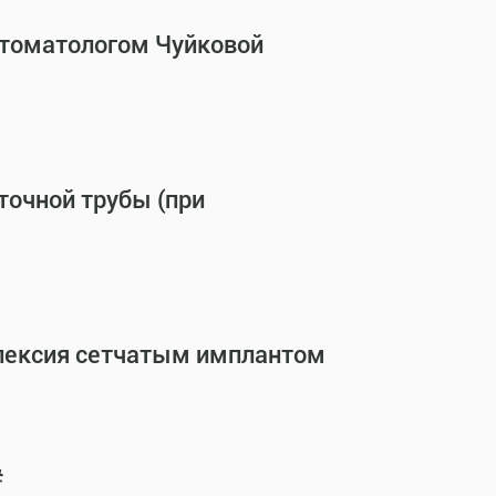
стоматологом Чуйковой
точной трубы (при
опексия сетчатым имплантом
#