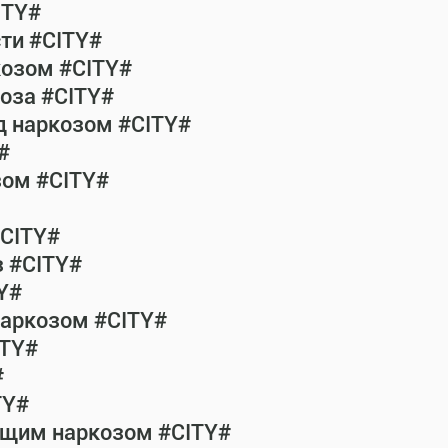
ITY#
сти #CITY#
козом #CITY#
коза #CITY#
од наркозом #CITY#
#
зом #CITY#
#CITY#
з #CITY#
Y#
наркозом #CITY#
ITY#
#
TY#
общим наркозом #CITY#