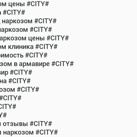
ом цены #CITY#
а #CITY#
д наркозом #CITY#
наркозом #CITY#
наркозом цены #CITY#
ом клиника #CITY#
оимость #CITY#
зом в армавире #CITY#
ир #CITY#
на #CITY#
озом #CITY#
 #CITY#
CITY#
Y#
м отзывы #CITY#
м наркозом #CITY#