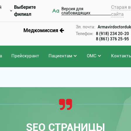
Выберите
Старая в
й
Версия для
слабовидящих
филиал
сайта
Эл. почта:
Armavirdoctorduk
Медкомиссия
Телефон:
8 (918) 234 20-20
8 (861) 376 25-95
а
Прейскурант
Пациентам
ОМС
Контакт
SEO СТРАНИЦЫ