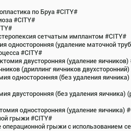
пластика по Бруа #CITY#
иоза #CITY#
ITY#
истеропексия сетчатым имплантом #CITY#
ия односторонняя (удаление маточной тру
оцесса #CITY#
ктомия двусторонняя (удаление яичников)
чников (дриллинг яичников двухсторонний) 
мия односторонняя (без удаления яичника) 
ия двусторонняя (без удаления яичника) (
томия односторонняя (удаление яичника) 
ной грыжи #CITY#
е операционной грыжи с использованием с