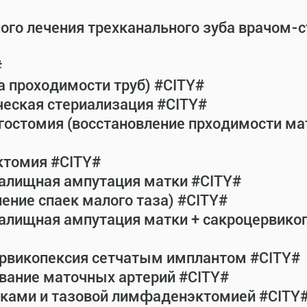
ного лечения трехканального зуба врачом-
#
а проходимости труб) #CITY#
ческая стериализация #CITY#
гостомия (восстановление прходимости ма
ктомия #CITY#
галищная ампутация матки #CITY#
ение спаек малого таза) #CITY#
галищная ампутация матки + сакроцервик
ервикопексия сетчатым имплантом #CITY#
вание маточных артерий #CITY#
атками и тазовой лимфаденэктомией #CITY