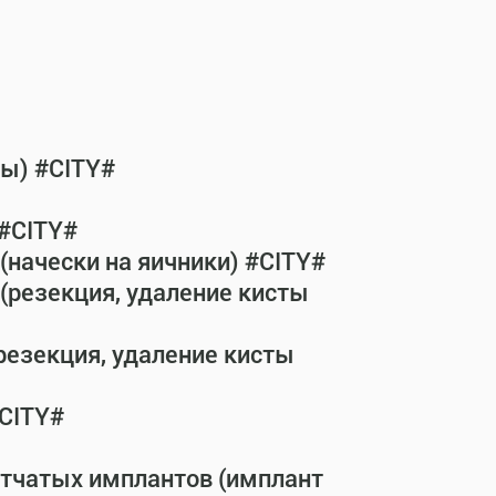
бы) #CITY#
 #CITY#
(начески на яичники) #CITY#
(резекция, удаление кисты
резекция, удаление кисты
#CITY#
етчатых имплантов (имплант