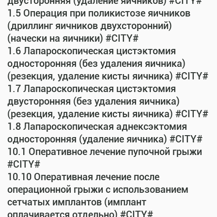
двусторонняя (удаление яичников) #CITY#
1.5 Операция при поликистозе яичников
(дриллинг яичников двухсторонний)
(начески на яичники) #CITY#
1.6 Лапароскопическая цистэктомия
односторонняя (без удаления яичника)
(резекция, удаление кисты яичника) #CITY#
1.7 Лапароскопическая цистэктомия
двусторонняя (без удаления яичника)
(резекция, удаление кисты яичника) #CITY#
1.8 Лапароскопическая аднексэктомия
односторонняя (удаление яичника) #CITY#
10.1 Оперативное лечение пупочной грыжи
#CITY#
10.10 Оперативная лечение после
операционной грыжи с использованием
сетчатых имплантов (имплант
оплачивается отдельно) #CITY#