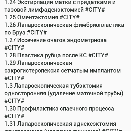
1.24 Экстирпация матки с придатками и
тазовой лимфаденэктомией #CITY#
1.25 Оментэктомия #CITY#
1.26 Лапароскопическая фимбриопластика
по Бруа #CITY#
1.27 Иссечение очагов эндометриоза
#CITY#
1.28 Пластика рубца после КС #CITY#
1.29 Лапароскопическая
сакрогистеропексия сетчатым имплантом
#CITY#
1.3 Лапароскопическая тубэктомия
односторонняя (удаление маточной трубы)
#CITY#
1.30 Профилактика спаечного процесса
#CITY#
1.31 Лапароскопическая аднексэктомия