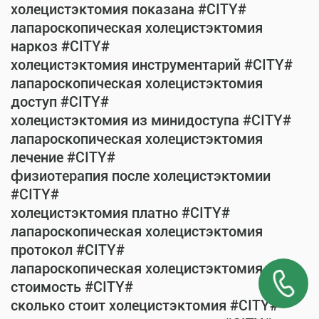
холецистэктомия показана #CITY#
лапароскопическая холецистэктомия
наркоз #CITY#
холецистэктомия инструментарий #CITY#
лапароскопическая холецистэктомия
доступ #CITY#
холецистэктомия из минидоступа #CITY#
лапароскопическая холецистэктомия
лечение #CITY#
физиотерапия после холецистэктомии
#CITY#
холецистэктомия платно #CITY#
лапароскопическая холецистэктомия
протокол #CITY#
лапароскопическая холецистэктомия
стоимость #CITY#
сколько стоит холецистэктомия #CITY#