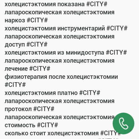
холецистэктомия показана #CITY#
лапароскопическая холецистэктомия
наркоз #CITY#
холецистэктомия инструментарий #CITY#
лапароскопическая холецистэктомия
доступ #CITY#
холецистэктомия из минидоступа #CITY#
лапароскопическая холецистэктомия
лечение #CITY#
физиотерапия после холецистэктомии
#CITY#
холецистэктомия платно #CITY#
лапароскопическая холецистэктомия
протокол #CITY#
лапароскопическая холецистэктомия
стоимость #CITY#
сколько стоит холецистэктомия #CITY#