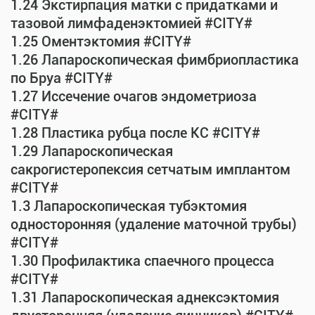
1.24 Экстирпация матки с придатками и
тазовой лимфаденэктомией #CITY#
1.25 Оментэктомия #CITY#
1.26 Лапароскопическая фимбриопластика
по Бруа #CITY#
1.27 Иссечение очагов эндометриоза
#CITY#
1.28 Пластика рубца после КС #CITY#
1.29 Лапароскопическая
сакрогистеропексия сетчатым имплантом
#CITY#
1.3 Лапароскопическая тубэктомия
односторонняя (удаление маточной трубы)
#CITY#
1.30 Профилактика спаечного процесса
#CITY#
1.31 Лапароскопическая аднексэктомия