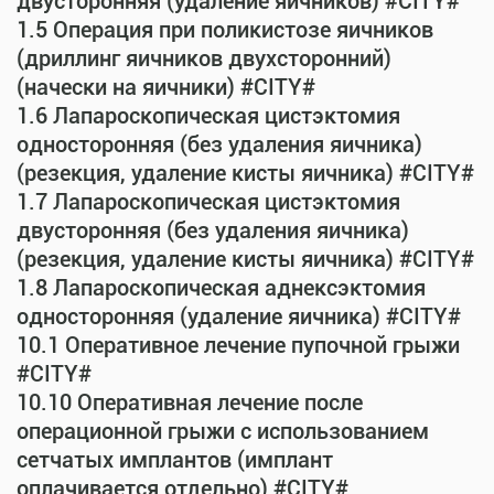
двусторонняя (удаление яичников) #CITY#
1.5 Операция при поликистозе яичников
(дриллинг яичников двухсторонний)
(начески на яичники) #CITY#
1.6 Лапароскопическая цистэктомия
односторонняя (без удаления яичника)
(резекция, удаление кисты яичника) #CITY#
1.7 Лапароскопическая цистэктомия
двусторонняя (без удаления яичника)
(резекция, удаление кисты яичника) #CITY#
1.8 Лапароскопическая аднексэктомия
односторонняя (удаление яичника) #CITY#
10.1 Оперативное лечение пупочной грыжи
#CITY#
10.10 Оперативная лечение после
операционной грыжи с использованием
сетчатых имплантов (имплант
оплачивается отдельно) #CITY#