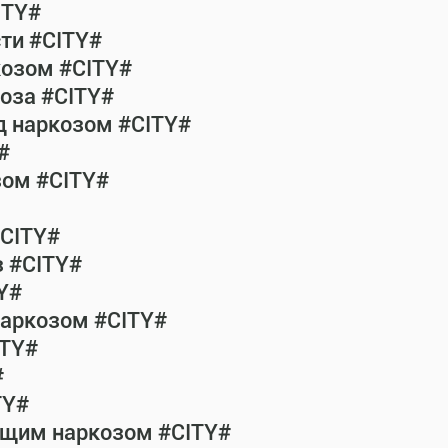
ITY#
сти #CITY#
козом #CITY#
коза #CITY#
од наркозом #CITY#
#
зом #CITY#
#CITY#
з #CITY#
Y#
наркозом #CITY#
ITY#
#
TY#
общим наркозом #CITY#