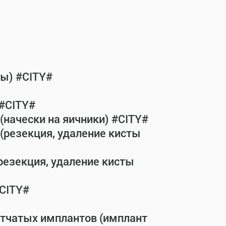
бы) #CITY#
 #CITY#
(начески на яичники) #CITY#
(резекция, удаление кисты
резекция, удаление кисты
#CITY#
етчатых имплантов (имплант