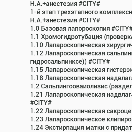
Н.А.+анестезия #CITY#
1-й этап трехэтапного комплекс
Н.А.+анестезия #CITY#
1.0 Базовая лапороскопия #CITY
1.1 Хромогидротубация (проверк
1.10 Лапароскопическая хирурги
1.12 Лапароскопическая сальпин
гидросальпинксе)) #CITY#
1.15 Лапароскопическая гистерэ
1.18 Лапароскопическая надвла
1.2 Сальпингооваиолизис (раздел
1.21 Лапароскопическая надвла
#CITY#
1.22 Лапароскопическая сакроц
1.23 Лапароскопическое клипиро
1.24 Экстирпация матки с прид