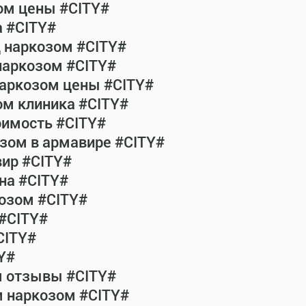
ом цены #CITY#
а #CITY#
д наркозом #CITY#
наркозом #CITY#
наркозом цены #CITY#
ом клиника #CITY#
оимость #CITY#
зом в армавире #CITY#
ир #CITY#
на #CITY#
озом #CITY#
 #CITY#
CITY#
Y#
м отзывы #CITY#
м наркозом #CITY#