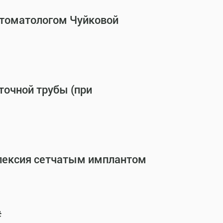
стоматологом Чуйковой
точной трубы (при
опексия сетчатым имплантом
#