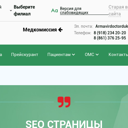
Выберите
Старая в
й
Версия для
слабовидящих
филиал
сайта
Эл. почта:
Armavirdoctorduk
Медкомиссия
Телефон:
8 (918) 234 20-20
8 (861) 376 25-95
а
Прейскурант
Пациентам
ОМС
Контакт
SEO СТРАНИЦЫ