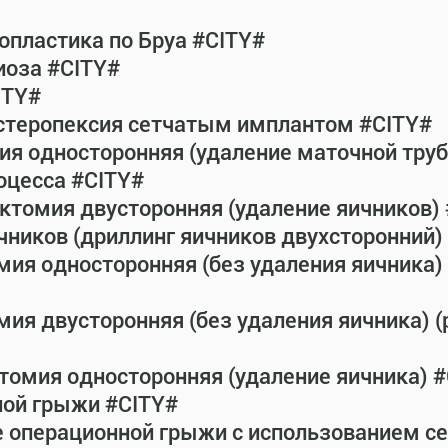
пластика по Бруа #CITY#
иоза #CITY#
ITY#
истеропексия сетчатым имплантом #CITY#
ия односторонняя (удаление маточной тру
оцесса #CITY#
ктомия двусторонняя (удаление яичников)
чников (дриллинг яичников двухсторонний) 
мия односторонняя (без удаления яичника) 
ия двусторонняя (без удаления яичника) (
томия односторонняя (удаление яичника) 
ной грыжи #CITY#
е операционной грыжи с использованием с