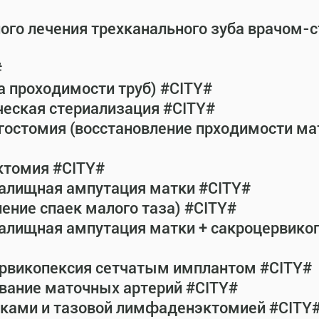
ного лечения трехканального зуба врачом-
#
а проходимости труб) #CITY#
ческая стериализация #CITY#
гостомия (восстановление прходимости ма
ктомия #CITY#
галищная ампутация матки #CITY#
ение спаек малого таза) #CITY#
галищная ампутация матки + сакроцервик
ервикопексия сетчатым имплантом #CITY#
вание маточных артерий #CITY#
атками и тазовой лимфаденэктомией #CITY