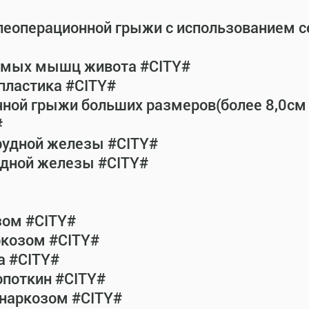
леоперационной грыжи с использованием 
рямых мышц живота #CITY#
пластика #CITY#
чной грыжи больших размеров(более 8,0см
#
рудной железы #CITY#
удной железы #CITY#
зом #CITY#
ркозом #CITY#
а #CITY#
опоткин #CITY#
 наркозом #CITY#