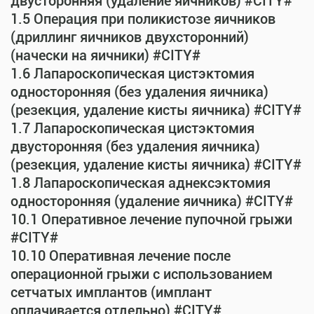
двусторонняя (удаление яичников) #CITY#
1.5 Операция при поликистозе яичников
(дриллинг яичников двухсторонний)
(начески на яичники) #CITY#
1.6 Лапароскопическая цистэктомия
односторонняя (без удаления яичника)
(резекция, удаление кисты яичника) #CITY#
1.7 Лапароскопическая цистэктомия
двусторонняя (без удаления яичника)
(резекция, удаление кисты яичника) #CITY#
1.8 Лапароскопическая аднексэктомия
односторонняя (удаление яичника) #CITY#
10.1 Оперативное лечение пупочной грыжи
#CITY#
10.10 Оперативная лечение после
операционной грыжи с использованием
сетчатых имплантов (имплант
оплачивается отдельно) #CITY#