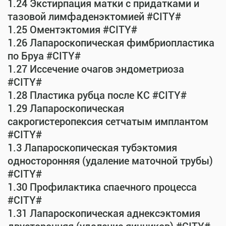
1.24 Экстирпация матки с придатками и
тазовой лимфаденэктомией #CITY#
1.25 Оментэктомия #CITY#
1.26 Лапароскопическая фимбриопластика
по Бруа #CITY#
1.27 Иссечение очагов эндометриоза
#CITY#
1.28 Пластика рубца после КС #CITY#
1.29 Лапароскопическая
сакрогистеропексия сетчатым имплантом
#CITY#
1.3 Лапароскопическая тубэктомия
односторонняя (удаление маточной трубы)
#CITY#
1.30 Профилактика спаечного процесса
#CITY#
1.31 Лапароскопическая аднексэктомия