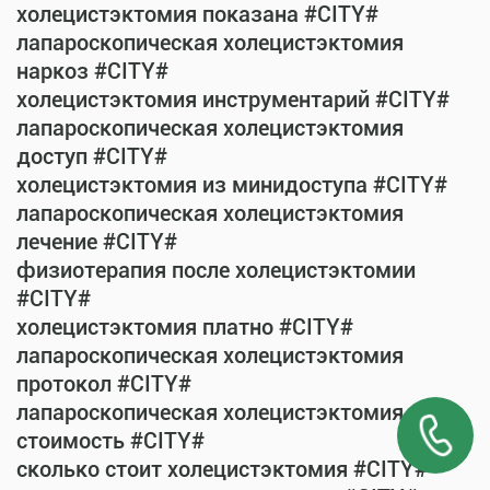
холецистэктомия показана #CITY#
лапароскопическая холецистэктомия
наркоз #CITY#
холецистэктомия инструментарий #CITY#
лапароскопическая холецистэктомия
доступ #CITY#
холецистэктомия из минидоступа #CITY#
лапароскопическая холецистэктомия
лечение #CITY#
физиотерапия после холецистэктомии
#CITY#
холецистэктомия платно #CITY#
лапароскопическая холецистэктомия
протокол #CITY#
лапароскопическая холецистэктомия
стоимость #CITY#
сколько стоит холецистэктомия #CITY#