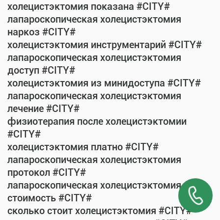
холецистэктомия показана #CITY#
лапароскопическая холецистэктомия
наркоз #CITY#
холецистэктомия инструментарий #CITY#
лапароскопическая холецистэктомия
доступ #CITY#
холецистэктомия из минидоступа #CITY#
лапароскопическая холецистэктомия
лечение #CITY#
физиотерапия после холецистэктомии
#CITY#
холецистэктомия платно #CITY#
лапароскопическая холецистэктомия
протокол #CITY#
лапароскопическая холецистэктомия
стоимость #CITY#
сколько стоит холецистэктомия #CITY#