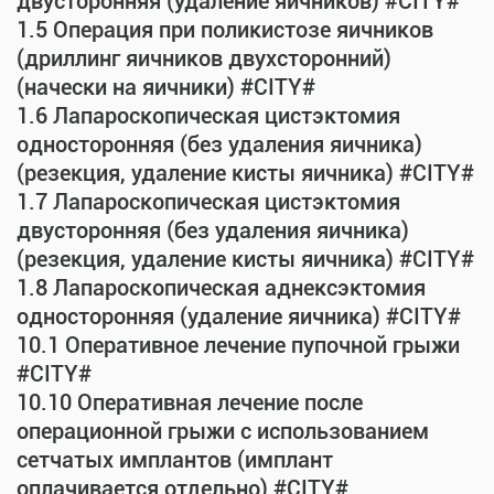
двусторонняя (удаление яичников) #CITY#
1.5 Операция при поликистозе яичников
(дриллинг яичников двухсторонний)
(начески на яичники) #CITY#
1.6 Лапароскопическая цистэктомия
односторонняя (без удаления яичника)
(резекция, удаление кисты яичника) #CITY#
1.7 Лапароскопическая цистэктомия
двусторонняя (без удаления яичника)
(резекция, удаление кисты яичника) #CITY#
1.8 Лапароскопическая аднексэктомия
односторонняя (удаление яичника) #CITY#
10.1 Оперативное лечение пупочной грыжи
#CITY#
10.10 Оперативная лечение после
операционной грыжи с использованием
сетчатых имплантов (имплант
оплачивается отдельно) #CITY#