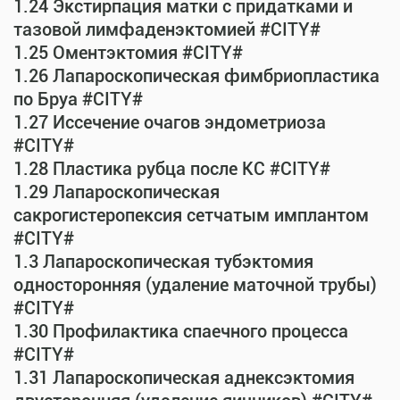
1.24 Экстирпация матки с придатками и
тазовой лимфаденэктомией #CITY#
1.25 Оментэктомия #CITY#
1.26 Лапароскопическая фимбриопластика
по Бруа #CITY#
1.27 Иссечение очагов эндометриоза
#CITY#
1.28 Пластика рубца после КС #CITY#
1.29 Лапароскопическая
сакрогистеропексия сетчатым имплантом
#CITY#
1.3 Лапароскопическая тубэктомия
односторонняя (удаление маточной трубы)
#CITY#
1.30 Профилактика спаечного процесса
#CITY#
1.31 Лапароскопическая аднексэктомия