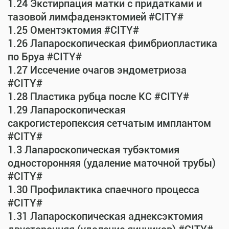
1.24 Экстирпация матки с придатками и
тазовой лимфаденэктомией #CITY#
1.25 Оментэктомия #CITY#
1.26 Лапароскопическая фимбриопластика
по Бруа #CITY#
1.27 Иссечение очагов эндометриоза
#CITY#
1.28 Пластика рубца после КС #CITY#
1.29 Лапароскопическая
сакрогистеропексия сетчатым имплантом
#CITY#
1.3 Лапароскопическая тубэктомия
односторонняя (удаление маточной трубы)
#CITY#
1.30 Профилактика спаечного процесса
#CITY#
1.31 Лапароскопическая аднексэктомия