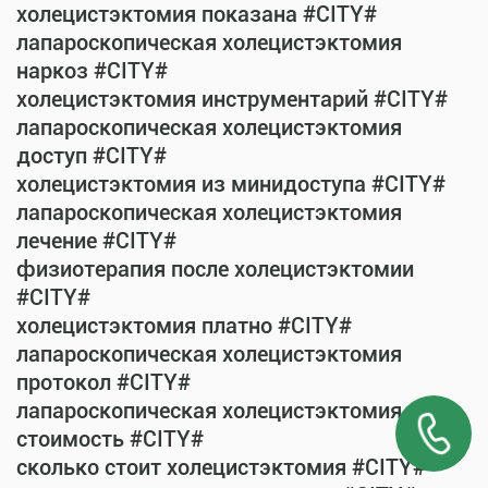
холецистэктомия показана #CITY#
лапароскопическая холецистэктомия
наркоз #CITY#
холецистэктомия инструментарий #CITY#
лапароскопическая холецистэктомия
доступ #CITY#
холецистэктомия из минидоступа #CITY#
лапароскопическая холецистэктомия
лечение #CITY#
физиотерапия после холецистэктомии
#CITY#
холецистэктомия платно #CITY#
лапароскопическая холецистэктомия
протокол #CITY#
лапароскопическая холецистэктомия
стоимость #CITY#
сколько стоит холецистэктомия #CITY#