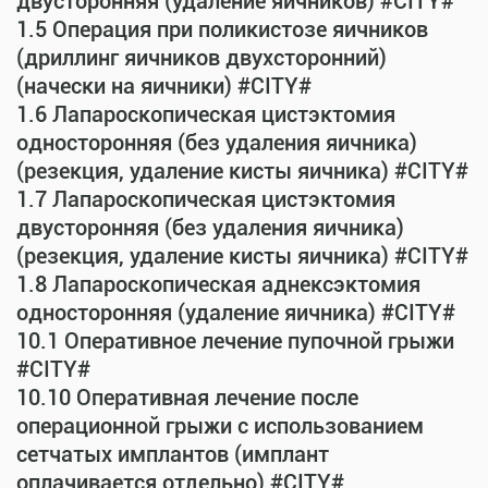
двусторонняя (удаление яичников) #CITY#
1.5 Операция при поликистозе яичников
(дриллинг яичников двухсторонний)
(начески на яичники) #CITY#
1.6 Лапароскопическая цистэктомия
односторонняя (без удаления яичника)
(резекция, удаление кисты яичника) #CITY#
1.7 Лапароскопическая цистэктомия
двусторонняя (без удаления яичника)
(резекция, удаление кисты яичника) #CITY#
1.8 Лапароскопическая аднексэктомия
односторонняя (удаление яичника) #CITY#
10.1 Оперативное лечение пупочной грыжи
#CITY#
10.10 Оперативная лечение после
операционной грыжи с использованием
сетчатых имплантов (имплант
оплачивается отдельно) #CITY#