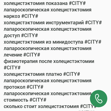
холецистэктомия показана #CITY#
лапароскопическая холецистэктомия
наркоз #CITY#
холецистэктомия инструментарий #CITY#
лапароскопическая холецистэктомия
доступ #CITY#
холецистэктомия из минидоступа #CITY#
лапароскопическая холецистэктомия
лечение #CITY#
физиотерапия после холецистэктомии
#CITY#
холецистэктомия платно #CITY#
лапароскопическая холецистэктомия
протокол #CITY#
лапароскопическая холецистэктомия
стоимость #CITY#
сколько стоит холецистэктомия #CITY#