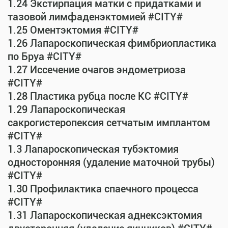
1.24 Экстирпация матки с придатками и
тазовой лимфаденэктомией #CITY#
1.25 Оментэктомия #CITY#
1.26 Лапароскопическая фимбриопластика
по Бруа #CITY#
1.27 Иссечение очагов эндометриоза
#CITY#
1.28 Пластика рубца после КС #CITY#
1.29 Лапароскопическая
сакрогистеропексия сетчатым имплантом
#CITY#
1.3 Лапароскопическая тубэктомия
односторонняя (удаление маточной трубы)
#CITY#
1.30 Профилактика спаечного процесса
#CITY#
1.31 Лапароскопическая аднексэктомия