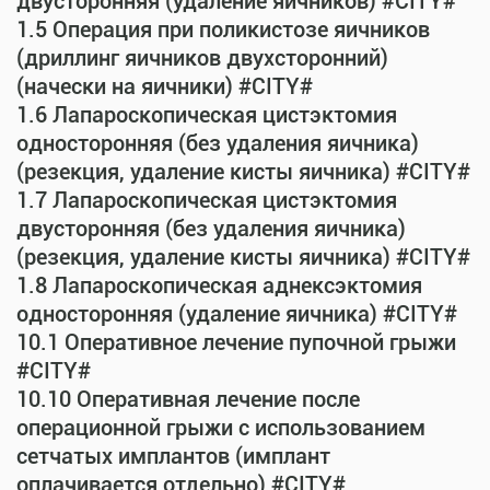
двусторонняя (удаление яичников) #CITY#
1.5 Операция при поликистозе яичников
(дриллинг яичников двухсторонний)
(начески на яичники) #CITY#
1.6 Лапароскопическая цистэктомия
односторонняя (без удаления яичника)
(резекция, удаление кисты яичника) #CITY#
1.7 Лапароскопическая цистэктомия
двусторонняя (без удаления яичника)
(резекция, удаление кисты яичника) #CITY#
1.8 Лапароскопическая аднексэктомия
односторонняя (удаление яичника) #CITY#
10.1 Оперативное лечение пупочной грыжи
#CITY#
10.10 Оперативная лечение после
операционной грыжи с использованием
сетчатых имплантов (имплант
оплачивается отдельно) #CITY#