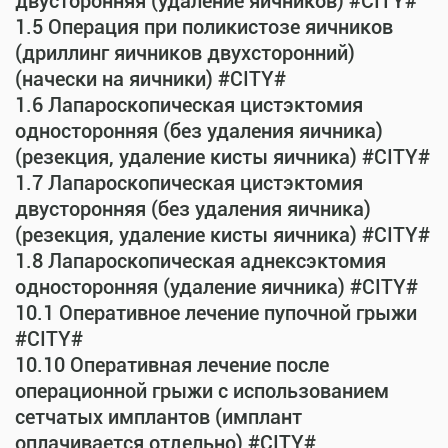
двусторонняя (удаление яичников) #CITY#
1.5 Операция при поликистозе яичников
(дриллинг яичников двухсторонний)
(начески на яичники) #CITY#
1.6 Лапароскопическая цистэктомия
односторонняя (без удаления яичника)
(резекция, удаление кисты яичника) #CITY#
1.7 Лапароскопическая цистэктомия
двусторонняя (без удаления яичника)
(резекция, удаление кисты яичника) #CITY#
1.8 Лапароскопическая аднексэктомия
односторонняя (удаление яичника) #CITY#
10.1 Оперативное лечение пупочной грыжи
#CITY#
10.10 Оперативная лечение после
операционной грыжи с использованием
сетчатых имплантов (имплант
оплачивается отдельно) #CITY#