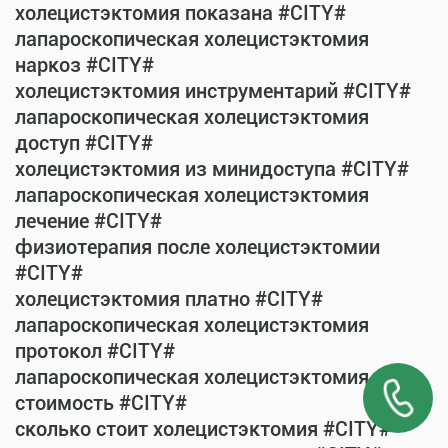
холецистэктомия показана #CITY#
лапароскопическая холецистэктомия
наркоз #CITY#
холецистэктомия инструментарий #CITY#
лапароскопическая холецистэктомия
доступ #CITY#
холецистэктомия из минидоступа #CITY#
лапароскопическая холецистэктомия
лечение #CITY#
физиотерапия после холецистэктомии
#CITY#
холецистэктомия платно #CITY#
лапароскопическая холецистэктомия
протокол #CITY#
лапароскопическая холецистэктомия
стоимость #CITY#
сколько стоит холецистэктомия #CITY#