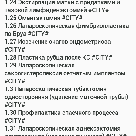
1.24 Экстирпация матки с придатками и
тазовой лимфаденэктомией #CITY#
1.25 Оментэктомия #CITY#
1.26 Лапароскопическая фимбриопластика
по Бруа #CITY#
1.27 Иссечение очагов эндометриоза
#CITY#
1.28 Пластика рубца после КС #CITY#
1.29 Лапароскопическая
сакрогистеропексия сетчатым имплантом
#CITY#
1.3 Лапароскопическая тубэктомия
односторонняя (удаление маточной трубы)
#CITY#
1.30 Профилактика спаечного процесса
#CITY#
1.31 Лапароскопическая аднексэктомия