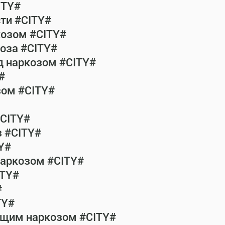
ITY#
сти #CITY#
козом #CITY#
коза #CITY#
од наркозом #CITY#
#
зом #CITY#
#CITY#
з #CITY#
Y#
наркозом #CITY#
ITY#
#
TY#
общим наркозом #CITY#