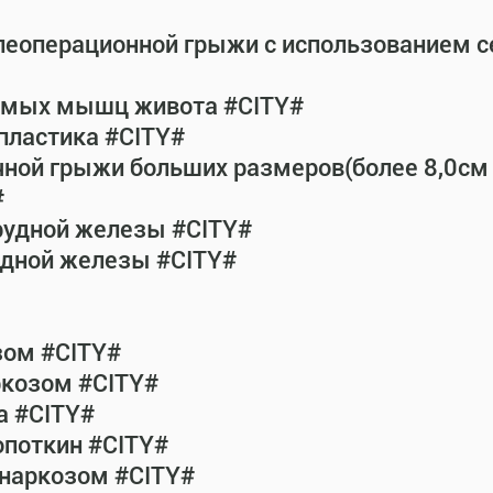
леоперационной грыжи с использованием 
рямых мышц живота #CITY#
пластика #CITY#
чной грыжи больших размеров(более 8,0см
#
рудной железы #CITY#
удной железы #CITY#
зом #CITY#
ркозом #CITY#
а #CITY#
опоткин #CITY#
 наркозом #CITY#