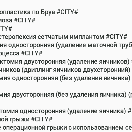
пластика по Бруа #CITY#
иоза #CITY#
ITY#
истеропексия сетчатым имплантом #CITY#
ия односторонняя (удаление маточной тру
оцесса #CITY#
ктомия двусторонняя (удаление яичников)
чников (дриллинг яичников двухсторонний) 
мия односторонняя (без удаления яичника) 
ия двусторонняя (без удаления яичника) (
томия односторонняя (удаление яичника) 
ной грыжи #CITY#
е операционной грыжи с использованием с