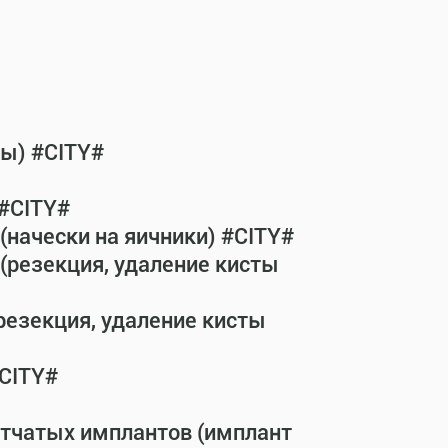
бы) #CITY#
 #CITY#
(начески на яичники) #CITY#
(резекция, удаление кисты
резекция, удаление кисты
#CITY#
етчатых имплантов (имплант