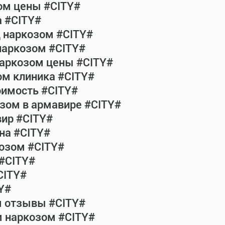
ом цены #CITY#
а #CITY#
д наркозом #CITY#
наркозом #CITY#
наркозом цены #CITY#
ом клиника #CITY#
оимость #CITY#
зом в армавире #CITY#
ир #CITY#
на #CITY#
озом #CITY#
 #CITY#
CITY#
Y#
м отзывы #CITY#
м наркозом #CITY#