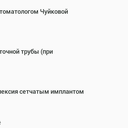
стоматологом Чуйковой
точной трубы (при
опексия сетчатым имплантом
#