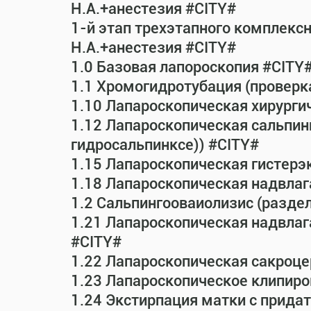
Н.А.+анестезия #CITY#
1-й этап трехэтапного комплекс
Н.А.+анестезия #CITY#
1.0 Базовая лапороскопия #CITY
1.1 Хромогидротубация (проверк
1.10 Лапароскопическая хирурги
1.12 Лапароскопическая сальпин
гидросальпинксе)) #CITY#
1.15 Лапароскопическая гистерэ
1.18 Лапароскопическая надвла
1.2 Сальпингооваиолизис (раздел
1.21 Лапароскопическая надвла
#CITY#
1.22 Лапароскопическая сакроц
1.23 Лапароскопическое клипиро
1.24 Экстирпация матки с прид