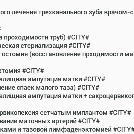
ного лечения трехканального зуба врачом-
#
а проходимости труб) #CITY#
ческая стериализация #CITY#
гостомия (восстановление прходимости ма
ктомия #CITY#
галищная ампутация матки #CITY#
ение спаек малого таза) #CITY#
галищная ампутация матки + сакроцервик
ервикопексия сетчатым имплантом #CITY#
вание маточных артерий #CITY#
атками и тазовой лимфаденэктомией #CITY