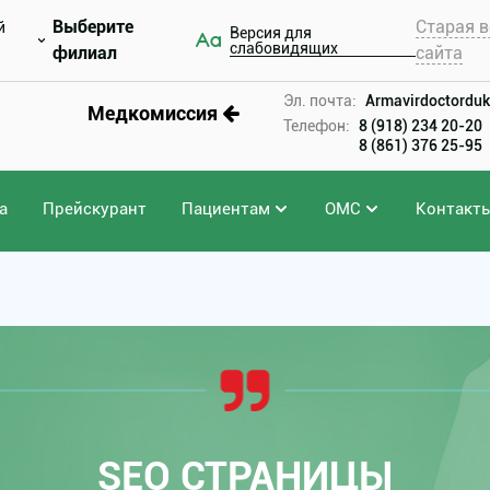
Выберите
Старая в
й
Версия для
слабовидящих
филиал
сайта
Эл. почта:
Armavirdoctorduk
Медкомиссия
Телефон:
8 (918) 234 20-20
8 (861) 376 25-95
а
Прейскурант
Пациентам
ОМС
Контакт
SEO СТРАНИЦЫ