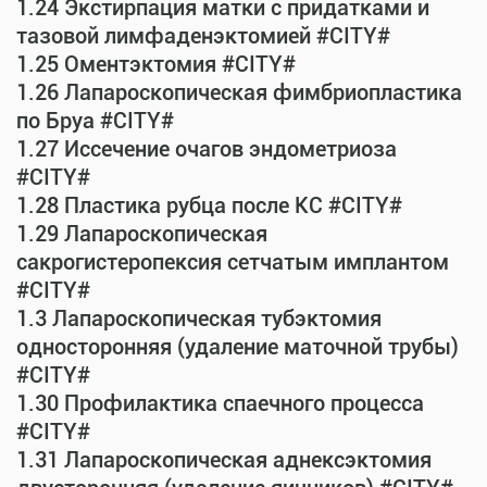
1.24 Экстирпация матки с придатками и
тазовой лимфаденэктомией #CITY#
1.25 Оментэктомия #CITY#
1.26 Лапароскопическая фимбриопластика
по Бруа #CITY#
1.27 Иссечение очагов эндометриоза
#CITY#
1.28 Пластика рубца после КС #CITY#
1.29 Лапароскопическая
сакрогистеропексия сетчатым имплантом
#CITY#
1.3 Лапароскопическая тубэктомия
односторонняя (удаление маточной трубы)
#CITY#
1.30 Профилактика спаечного процесса
#CITY#
1.31 Лапароскопическая аднексэктомия