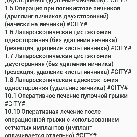
двусторонняя (удаление яичников) #CITY#
1.5 Операция при поликистозе яичников
(дриллинг яичников двухсторонний)
(начески на яичники) #CITY#
1.6 Лапароскопическая цистэктомия
односторонняя (без удаления яичника)
(резекция, удаление кисты яичника) #CITY#
1.7 Лапароскопическая цистэктомия
двусторонняя (без удаления яичника)
(резекция, удаление кисты яичника) #CITY#
1.8 Лапароскопическая аднексэктомия
односторонняя (удаление яичника) #CITY#
10.1 Оперативное лечение пупочной грыжи
#CITY#
10.10 Оперативная лечение после
операционной грыжи с использованием
сетчатых имплантов (имплант
оплачивается отдельно) #CITY#