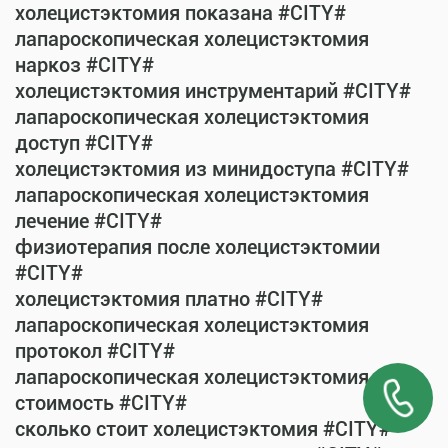
холецистэктомия показана #CITY#
лапароскопическая холецистэктомия
наркоз #CITY#
холецистэктомия инструментарий #CITY#
лапароскопическая холецистэктомия
доступ #CITY#
холецистэктомия из минидоступа #CITY#
лапароскопическая холецистэктомия
лечение #CITY#
физиотерапия после холецистэктомии
#CITY#
холецистэктомия платно #CITY#
лапароскопическая холецистэктомия
протокол #CITY#
лапароскопическая холецистэктомия
стоимость #CITY#
сколько стоит холецистэктомия #CITY#