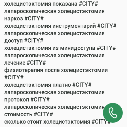
холецистэктомия показана #CITY#
лапароскопическая холецистэктомия
наркоз #CITY#
холецистэктомия инструментарий #CITY#
лапароскопическая холецистэктомия
доступ #CITY#
холецистэктомия из минидоступа #CITY#
лапароскопическая холецистэктомия
лечение #CITY#
физиотерапия после холецистэктомии
#CITY#
холецистэктомия платно #CITY#
лапароскопическая холецистэктомия
протокол #CITY#
лапароскопическая холецистэктомия
стоимость #CITY#
сколько стоит холецистэктомия #CITY#