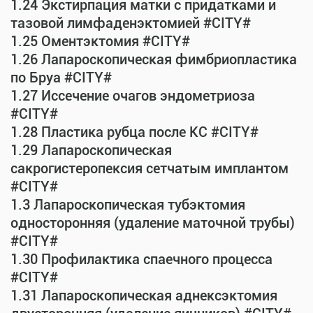
1.24 Экстирпация матки с придатками и
тазовой лимфаденэктомией #CITY#
1.25 Оментэктомия #CITY#
1.26 Лапароскопическая фимбриопластика
по Бруа #CITY#
1.27 Иссечение очагов эндометриоза
#CITY#
1.28 Пластика рубца после КС #CITY#
1.29 Лапароскопическая
сакрогистеропексия сетчатым имплантом
#CITY#
1.3 Лапароскопическая тубэктомия
односторонняя (удаление маточной трубы)
#CITY#
1.30 Профилактика спаечного процесса
#CITY#
1.31 Лапароскопическая аднексэктомия