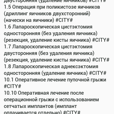
двусторонняя (удаление яичников) #CITY#
1.5 Операция при поликистозе яичников
(дриллинг яичников двухсторонний)
(начески на яичники) #CITY#
1.6 Лапароскопическая цистэктомия
односторонняя (без удаления яичника)
(резекция, удаление кисты яичника) #CITY#
1.7 Лапароскопическая цистэктомия
двусторонняя (без удаления яичника)
(резекция, удаление кисты яичника) #CITY#
1.8 Лапароскопическая аднексэктомия
односторонняя (удаление яичника) #CITY#
10.1 Оперативное лечение пупочной грыжи
#CITY#
10.10 Оперативная лечение после
операционной грыжи с использованием
сетчатых имплантов (имплант
оплачивается отдельно) #CITY#