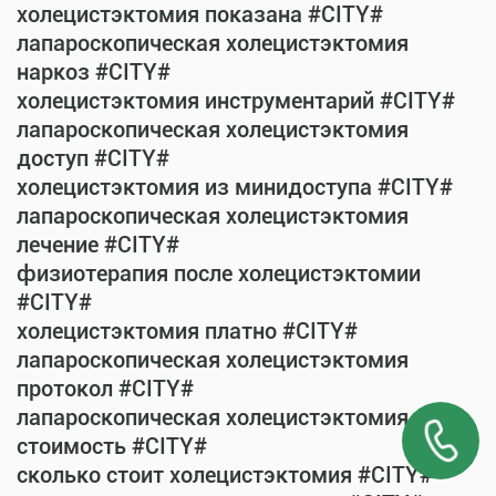
холецистэктомия показана #CITY#
лапароскопическая холецистэктомия
наркоз #CITY#
холецистэктомия инструментарий #CITY#
лапароскопическая холецистэктомия
доступ #CITY#
холецистэктомия из минидоступа #CITY#
лапароскопическая холецистэктомия
лечение #CITY#
физиотерапия после холецистэктомии
#CITY#
холецистэктомия платно #CITY#
лапароскопическая холецистэктомия
протокол #CITY#
лапароскопическая холецистэктомия
стоимость #CITY#
сколько стоит холецистэктомия #CITY#