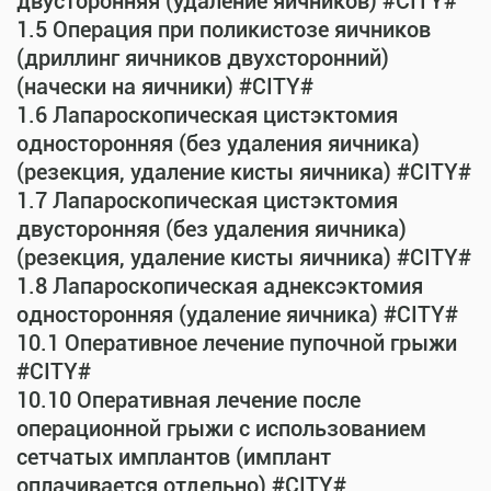
двусторонняя (удаление яичников) #CITY#
1.5 Операция при поликистозе яичников
(дриллинг яичников двухсторонний)
(начески на яичники) #CITY#
1.6 Лапароскопическая цистэктомия
односторонняя (без удаления яичника)
(резекция, удаление кисты яичника) #CITY#
1.7 Лапароскопическая цистэктомия
двусторонняя (без удаления яичника)
(резекция, удаление кисты яичника) #CITY#
1.8 Лапароскопическая аднексэктомия
односторонняя (удаление яичника) #CITY#
10.1 Оперативное лечение пупочной грыжи
#CITY#
10.10 Оперативная лечение после
операционной грыжи с использованием
сетчатых имплантов (имплант
оплачивается отдельно) #CITY#