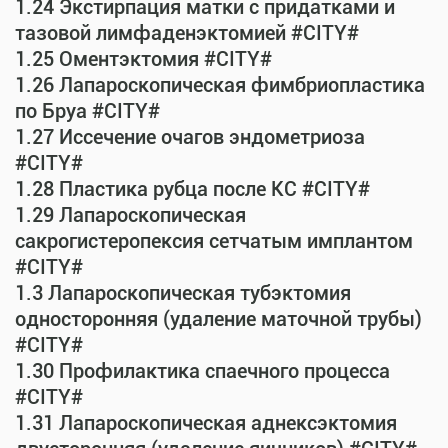
1.24 Экстирпация матки с придатками и
тазовой лимфаденэктомией #CITY#
1.25 Оментэктомия #CITY#
1.26 Лапароскопическая фимбриопластика
по Бруа #CITY#
1.27 Иссечение очагов эндометриоза
#CITY#
1.28 Пластика рубца после КС #CITY#
1.29 Лапароскопическая
сакрогистеропексия сетчатым имплантом
#CITY#
1.3 Лапароскопическая тубэктомия
односторонняя (удаление маточной трубы)
#CITY#
1.30 Профилактика спаечного процесса
#CITY#
1.31 Лапароскопическая аднексэктомия