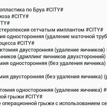
пластика по Бруа #CITY#
иоза #CITY#
ITY#
истеропексия сетчатым имплантом #CITY#
ия односторонняя (удаление маточной тру
оцесса #CITY#
ктомия двусторонняя (удаление яичников)
чников (дриллинг яичников двухсторонний) 
мия односторонняя (без удаления яичника) 
ия двусторонняя (без удаления яичника) (
томия односторонняя (удаление яичника) 
ной грыжи #CITY#
е операционной грыжи с использованием с