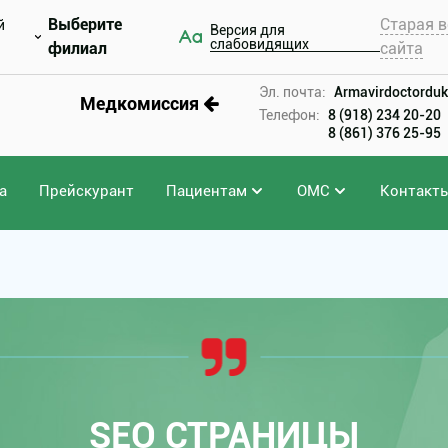
Выберите
Старая в
й
Версия для
слабовидящих
филиал
сайта
Эл. почта:
Armavirdoctorduk
Медкомиссия
Телефон:
8 (918) 234 20-20
8 (861) 376 25-95
а
Прейскурант
Пациентам
ОМС
Контакт
SEO СТРАНИЦЫ