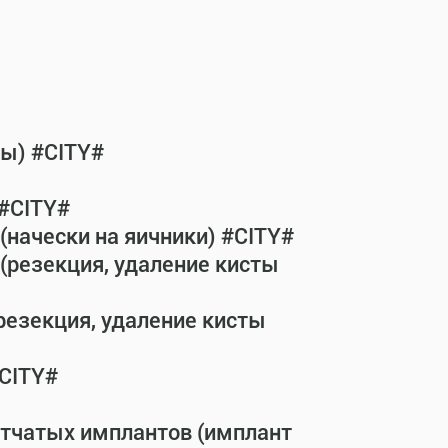
бы) #CITY#
 #CITY#
(начески на яичники) #CITY#
(резекция, удаление кисты
резекция, удаление кисты
#CITY#
етчатых имплантов (имплант