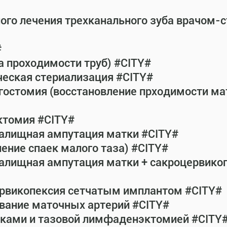
ного лечения трехканального зуба врачом-
#
а проходимости труб) #CITY#
ческая стериализация #CITY#
гостомия (восстановление прходимости ма
ктомия #CITY#
галищная ампутация матки #CITY#
ение спаек малого таза) #CITY#
галищная ампутация матки + сакроцервик
ервикопексия сетчатым имплантом #CITY#
вание маточных артерий #CITY#
атками и тазовой лимфаденэктомией #CITY