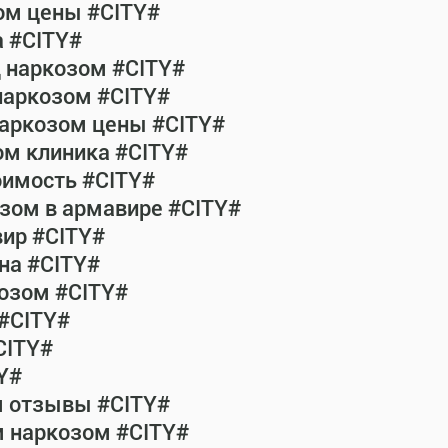
ом цены #CITY#
а #CITY#
д наркозом #CITY#
наркозом #CITY#
наркозом цены #CITY#
ом клиника #CITY#
оимость #CITY#
зом в армавире #CITY#
ир #CITY#
на #CITY#
озом #CITY#
 #CITY#
CITY#
Y#
м отзывы #CITY#
м наркозом #CITY#