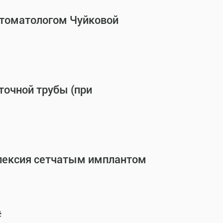
стоматологом Чуйковой
точной трубы (при
опексия сетчатым имплантом
#