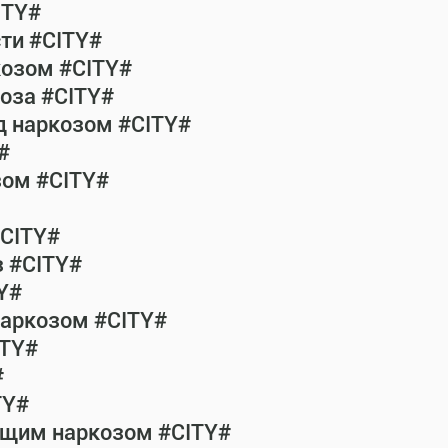
ITY#
сти #CITY#
козом #CITY#
коза #CITY#
од наркозом #CITY#
#
зом #CITY#
#CITY#
з #CITY#
Y#
наркозом #CITY#
ITY#
#
TY#
общим наркозом #CITY#