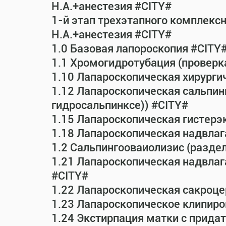
Н.А.+анестезия #CITY#
1-й этап трехэтапного комплекс
Н.А.+анестезия #CITY#
1.0 Базовая лапороскопия #CITY
1.1 Хромогидротубация (проверк
1.10 Лапароскопическая хирурги
1.12 Лапароскопическая сальпин
гидросальпинксе)) #CITY#
1.15 Лапароскопическая гистерэ
1.18 Лапароскопическая надвла
1.2 Сальпингооваиолизис (раздел
1.21 Лапароскопическая надвла
#CITY#
1.22 Лапароскопическая сакроц
1.23 Лапароскопическое клипиро
1.24 Экстирпация матки с прид