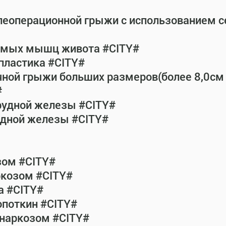
леоперационной грыжи с использованием 
рямых мышц живота #CITY#
пластика #CITY#
чной грыжи больших размеров(более 8,0см
#
рудной железы #CITY#
удной железы #CITY#
зом #CITY#
ркозом #CITY#
а #CITY#
опоткин #CITY#
 наркозом #CITY#