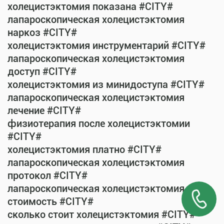
холецистэктомия показана #CITY#
лапароскопическая холецистэктомия
наркоз #CITY#
холецистэктомия инструментарий #CITY#
лапароскопическая холецистэктомия
доступ #CITY#
холецистэктомия из минидоступа #CITY#
лапароскопическая холецистэктомия
лечение #CITY#
физиотерапия после холецистэктомии
#CITY#
холецистэктомия платно #CITY#
лапароскопическая холецистэктомия
протокол #CITY#
лапароскопическая холецистэктомия
стоимость #CITY#
сколько стоит холецистэктомия #CITY#