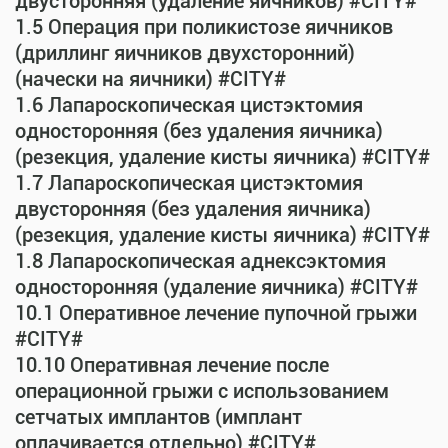
двусторонняя (удаление яичников) #CITY#
1.5 Операция при поликистозе яичников
(дриллинг яичников двухсторонний)
(начески на яичники) #CITY#
1.6 Лапароскопическая цистэктомия
односторонняя (без удаления яичника)
(резекция, удаление кисты яичника) #CITY#
1.7 Лапароскопическая цистэктомия
двусторонняя (без удаления яичника)
(резекция, удаление кисты яичника) #CITY#
1.8 Лапароскопическая аднексэктомия
односторонняя (удаление яичника) #CITY#
10.1 Оперативное лечение пупочной грыжи
#CITY#
10.10 Оперативная лечение после
операционной грыжи с использованием
сетчатых имплантов (имплант
оплачивается отдельно) #CITY#