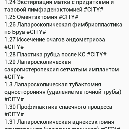
1.24 Экстирпация матки с придатками и
тазовой лимфаденэктомией #CITY#
1.25 Оментэктомия #CITY#
1.26 Лапароскопическая фимбриопластика
по Бруа #CITY#
1.27 Иссечение очагов эндометриоза
#CITY#
1.28 Пластика рубца после КС #CITY#
1.29 Лапароскопическая
сакрогистеропексия сетчатым имплантом
#CITY#
1.3 Лапароскопическая тубэктомия
односторонняя (удаление маточной трубы)
#CITY#
1.30 Профилактика спаечного процесса
#CITY#
1.31 Лапароскопическая аднексэктомия