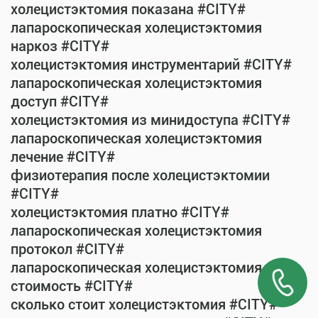
холецистэктомия показана #CITY#
лапароскопическая холецистэктомия
наркоз #CITY#
холецистэктомия инструментарий #CITY#
лапароскопическая холецистэктомия
доступ #CITY#
холецистэктомия из минидоступа #CITY#
лапароскопическая холецистэктомия
лечение #CITY#
физиотерапия после холецистэктомии
#CITY#
холецистэктомия платно #CITY#
лапароскопическая холецистэктомия
протокол #CITY#
лапароскопическая холецистэктомия
стоимость #CITY#
сколько стоит холецистэктомия #CITY#