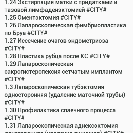
1.24 Экстирпация матки с придатками и
тазовой лимфаденэктомией #CITY#
1.25 Оментэктомия #CITY#
1.26 Лапароскопическая фимбриопластика
по Бруа #CITY#
1.27 Иссечение очагов эндометриоза
#CITY#
1.28 Пластика рубца после КС #CITY#
1.29 Лапароскопическая
сакрогистеропексия сетчатым имплантом
#CITY#
1.3 Лапароскопическая тубэктомия
односторонняя (удаление маточной трубы)
#CITY#
1.30 Профилактика спаечного процесса
#CITY#
1.31 Лапароскопическая аднексэктомия