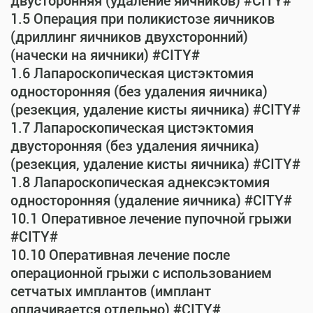
двусторонняя (удаление яичников) #CITY#
1.5 Операция при поликистозе яичников
(дриллинг яичников двухсторонний)
(начески на яичники) #CITY#
1.6 Лапароскопическая цистэктомия
односторонняя (без удаления яичника)
(резекция, удаление кисты яичника) #CITY#
1.7 Лапароскопическая цистэктомия
двусторонняя (без удаления яичника)
(резекция, удаление кисты яичника) #CITY#
1.8 Лапароскопическая аднексэктомия
односторонняя (удаление яичника) #CITY#
10.1 Оперативное лечение пупочной грыжи
#CITY#
10.10 Оперативная лечение после
операционной грыжи с использованием
сетчатых имплантов (имплант
оплачивается отдельно) #CITY#