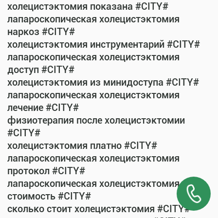
холецистэктомия показана #CITY#
лапароскопическая холецистэктомия
наркоз #CITY#
холецистэктомия инструментарий #CITY#
лапароскопическая холецистэктомия
доступ #CITY#
холецистэктомия из минидоступа #CITY#
лапароскопическая холецистэктомия
лечение #CITY#
физиотерапия после холецистэктомии
#CITY#
холецистэктомия платно #CITY#
лапароскопическая холецистэктомия
протокол #CITY#
лапароскопическая холецистэктомия
стоимость #CITY#
сколько стоит холецистэктомия #CITY#