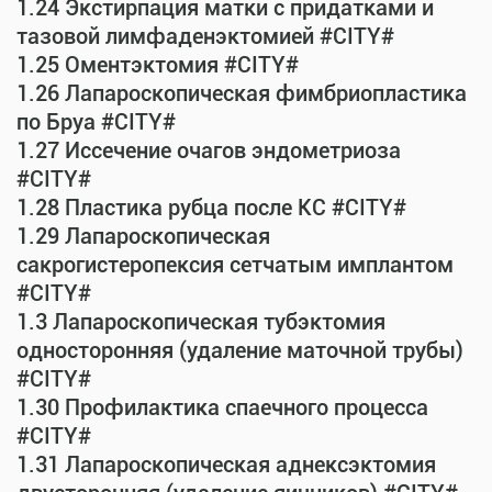
1.24 Экстирпация матки с придатками и
тазовой лимфаденэктомией #CITY#
1.25 Оментэктомия #CITY#
1.26 Лапароскопическая фимбриопластика
по Бруа #CITY#
1.27 Иссечение очагов эндометриоза
#CITY#
1.28 Пластика рубца после КС #CITY#
1.29 Лапароскопическая
сакрогистеропексия сетчатым имплантом
#CITY#
1.3 Лапароскопическая тубэктомия
односторонняя (удаление маточной трубы)
#CITY#
1.30 Профилактика спаечного процесса
#CITY#
1.31 Лапароскопическая аднексэктомия