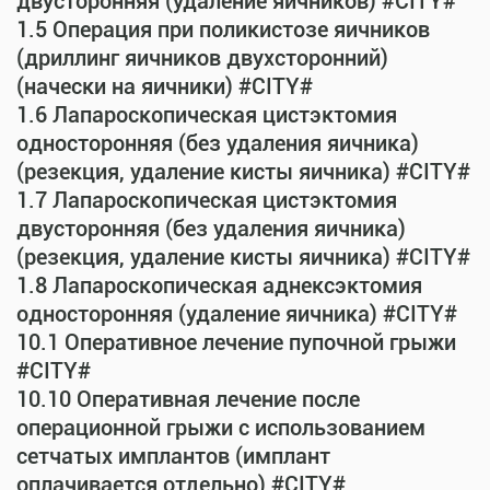
двусторонняя (удаление яичников) #CITY#
1.5 Операция при поликистозе яичников
(дриллинг яичников двухсторонний)
(начески на яичники) #CITY#
1.6 Лапароскопическая цистэктомия
односторонняя (без удаления яичника)
(резекция, удаление кисты яичника) #CITY#
1.7 Лапароскопическая цистэктомия
двусторонняя (без удаления яичника)
(резекция, удаление кисты яичника) #CITY#
1.8 Лапароскопическая аднексэктомия
односторонняя (удаление яичника) #CITY#
10.1 Оперативное лечение пупочной грыжи
#CITY#
10.10 Оперативная лечение после
операционной грыжи с использованием
сетчатых имплантов (имплант
оплачивается отдельно) #CITY#