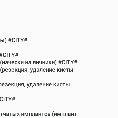
бы) #CITY#
 #CITY#
(начески на яичники) #CITY#
(резекция, удаление кисты
резекция, удаление кисты
#CITY#
етчатых имплантов (имплант