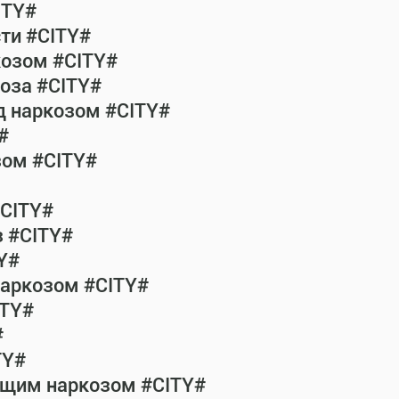
ITY#
сти #CITY#
козом #CITY#
коза #CITY#
од наркозом #CITY#
#
зом #CITY#
#CITY#
з #CITY#
Y#
наркозом #CITY#
ITY#
#
TY#
общим наркозом #CITY#