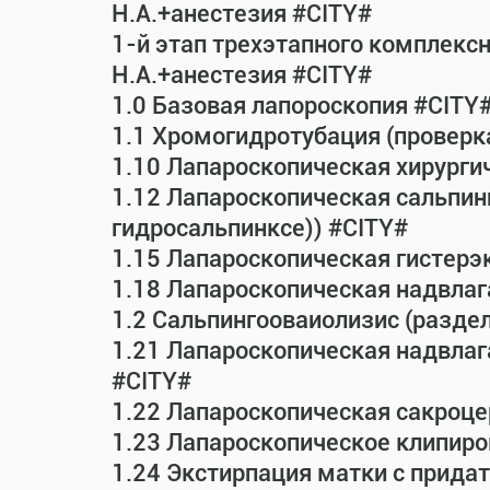
Н.А.+анестезия #CITY#
1-й этап трехэтапного комплекс
Н.А.+анестезия #CITY#
1.0 Базовая лапороскопия #CITY
1.1 Хромогидротубация (проверк
1.10 Лапароскопическая хирурги
1.12 Лапароскопическая сальпин
гидросальпинксе)) #CITY#
1.15 Лапароскопическая гистерэ
1.18 Лапароскопическая надвла
1.2 Сальпингооваиолизис (раздел
1.21 Лапароскопическая надвла
#CITY#
1.22 Лапароскопическая сакроц
1.23 Лапароскопическое клипиро
1.24 Экстирпация матки с прид