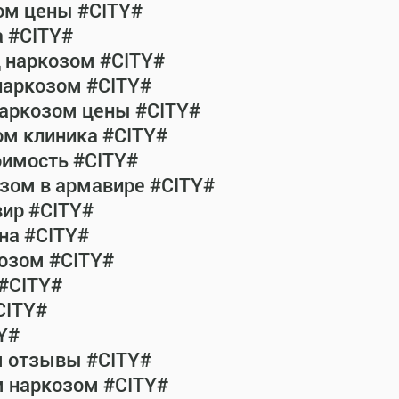
ом цены #CITY#
а #CITY#
д наркозом #CITY#
наркозом #CITY#
наркозом цены #CITY#
ом клиника #CITY#
оимость #CITY#
зом в армавире #CITY#
ир #CITY#
на #CITY#
озом #CITY#
 #CITY#
CITY#
Y#
м отзывы #CITY#
м наркозом #CITY#