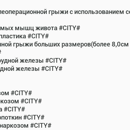
леоперационной грыжи с использованием 
рямых мышц живота #CITY#
пластика #CITY#
чной грыжи больших размеров(более 8,0см
#
рудной железы #CITY#
удной железы #CITY#
зом #CITY#
ркозом #CITY#
а #CITY#
опоткин #CITY#
 наркозом #CITY#