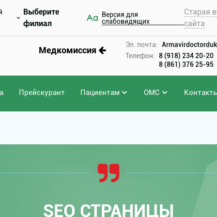
Выберите
Старая в
й
Версия для
слабовидящих
филиал
сайта
Эл. почта:
Armavirdoctorduk
Медкомиссия
Телефон:
8 (918) 234 20-20
8 (861) 376 25-95
а
Прейскурант
Пациентам
ОМС
Контакт
SEO СТРАНИЦЫ