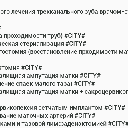
ного лечения трехканального зуба врачом-
#
а проходимости труб) #CITY#
ческая стериализация #CITY#
гостомия (восстановление прходимости ма
ктомия #CITY#
галищная ампутация матки #CITY#
ение спаек малого таза) #CITY#
галищная ампутация матки + сакроцервик
ервикопексия сетчатым имплантом #CITY#
вание маточных артерий #CITY#
атками и тазовой лимфаденэктомией #CITY