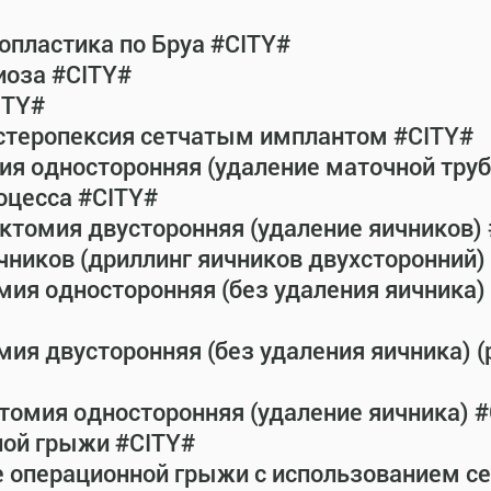
пластика по Бруа #CITY#
иоза #CITY#
ITY#
истеропексия сетчатым имплантом #CITY#
ия односторонняя (удаление маточной тру
оцесса #CITY#
ктомия двусторонняя (удаление яичников)
чников (дриллинг яичников двухсторонний) 
мия односторонняя (без удаления яичника) 
ия двусторонняя (без удаления яичника) (
томия односторонняя (удаление яичника) 
ной грыжи #CITY#
е операционной грыжи с использованием с