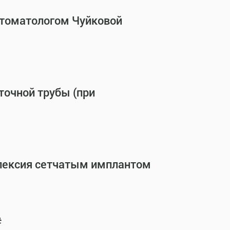
стоматологом Чуйковой
точной трубы (при
опексия сетчатым имплантом
#