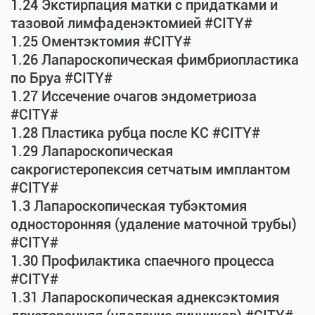
1.24 Экстирпация матки с придатками и
тазовой лимфаденэктомией #CITY#
1.25 Оментэктомия #CITY#
1.26 Лапароскопическая фимбриопластика
по Бруа #CITY#
1.27 Иссечение очагов эндометриоза
#CITY#
1.28 Пластика рубца после КС #CITY#
1.29 Лапароскопическая
сакрогистеропексия сетчатым имплантом
#CITY#
1.3 Лапароскопическая тубэктомия
односторонняя (удаление маточной трубы)
#CITY#
1.30 Профилактика спаечного процесса
#CITY#
1.31 Лапароскопическая аднексэктомия