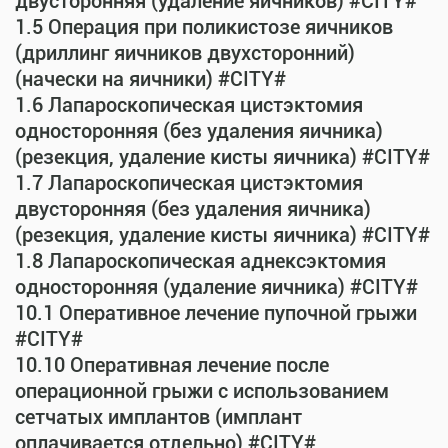
двусторонняя (удаление яичников) #CITY#
1.5 Операция при поликистозе яичников
(дриллинг яичников двухсторонний)
(начески на яичники) #CITY#
1.6 Лапароскопическая цистэктомия
односторонняя (без удаления яичника)
(резекция, удаление кисты яичника) #CITY#
1.7 Лапароскопическая цистэктомия
двусторонняя (без удаления яичника)
(резекция, удаление кисты яичника) #CITY#
1.8 Лапароскопическая аднексэктомия
односторонняя (удаление яичника) #CITY#
10.1 Оперативное лечение пупочной грыжи
#CITY#
10.10 Оперативная лечение после
операционной грыжи с использованием
сетчатых имплантов (имплант
оплачивается отдельно) #CITY#