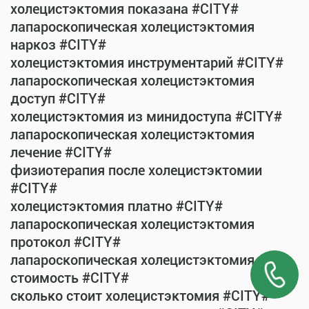
холецистэктомия показана #CITY#
лапароскопическая холецистэктомия
наркоз #CITY#
холецистэктомия инструментарий #CITY#
лапароскопическая холецистэктомия
доступ #CITY#
холецистэктомия из минидоступа #CITY#
лапароскопическая холецистэктомия
лечение #CITY#
физиотерапия после холецистэктомии
#CITY#
холецистэктомия платно #CITY#
лапароскопическая холецистэктомия
протокол #CITY#
лапароскопическая холецистэктомия
стоимость #CITY#
сколько стоит холецистэктомия #CITY#