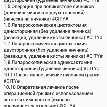
двусторонняя (удаление яичников) #CITY#
1.5 Операция при поликистозе яичников
(дриллинг яичников двухсторонний)
(начески на яичники) #CITY#
1.6 Лапароскопическая цистэктомия
односторонняя (без удаления яичника)
(резекция, удаление кисты яичника) #CITY#
1.7 Лапароскопическая цистэктомия
двусторонняя (без удаления яичника)
(резекция, удаление кисты яичника) #CITY#
1.8 Лапароскопическая аднексэктомия
односторонняя (удаление яичника) #CITY#
10.1 Оперативное лечение пупочной грыжи
#CITY#
10.10 Оперативная лечение после
операционной грыжи с использованием
сетчатых имплантов (имплант
оплачивается отдельно) #CITY#