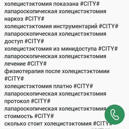
холецистэктомия показана #CITY#
лапароскопическая холецистэктомия
наркоз #CITY#
холецистэктомия инструментарий #CITY#
лапароскопическая холецистэктомия
доступ #CITY#
холецистэктомия из минидоступа #CITY#
лапароскопическая холецистэктомия
лечение #CITY#
физиотерапия после холецистэктомии
#CITY#
холецистэктомия платно #CITY#
лапароскопическая холецистэктомия
протокол #CITY#
лапароскопическая холецистэктомия
стоимость #CITY#
сколько стоит холецистэктомия #CITY#