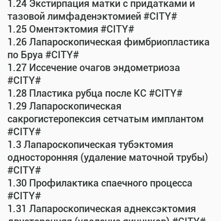
1.24 Экстирпация матки с придатками и
тазовой лимфаденэктомией #CITY#
1.25 Оментэктомия #CITY#
1.26 Лапароскопическая фимбриопластика
по Бруа #CITY#
1.27 Иссечение очагов эндометриоза
#CITY#
1.28 Пластика рубца после КС #CITY#
1.29 Лапароскопическая
сакрогистеропексия сетчатым имплантом
#CITY#
1.3 Лапароскопическая тубэктомия
односторонняя (удаление маточной трубы)
#CITY#
1.30 Профилактика спаечного процесса
#CITY#
1.31 Лапароскопическая аднексэктомия