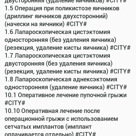
двусторонняя (удаление яичников) #CITY#
1.5 Операция при поликистозе яичников
(дриллинг яичников двухсторонний)
(начески на яичники) #CITY#
1.6 Лапароскопическая цистэктомия
односторонняя (без удаления яичника)
(резекция, удаление кисты яичника) #CITY#
1.7 Лапароскопическая цистэктомия
двусторонняя (без удаления яичника)
(резекция, удаление кисты яичника) #CITY#
1.8 Лапароскопическая аднексэктомия
односторонняя (удаление яичника) #CITY#
10.1 Оперативное лечение пупочной грыжи
#CITY#
10.10 Оперативная лечение после
операционной грыжи с использованием
сетчатых имплантов (имплант
оплачивается отдельно) #CITY#