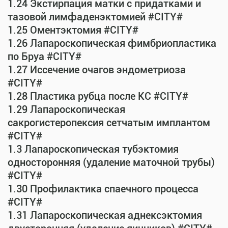
1.24 Экстирпация матки с придатками и
тазовой лимфаденэктомией #CITY#
1.25 Оментэктомия #CITY#
1.26 Лапароскопическая фимбриопластика
по Бруа #CITY#
1.27 Иссечение очагов эндометриоза
#CITY#
1.28 Пластика рубца после КС #CITY#
1.29 Лапароскопическая
сакрогистеропексия сетчатым имплантом
#CITY#
1.3 Лапароскопическая тубэктомия
односторонняя (удаление маточной трубы)
#CITY#
1.30 Профилактика спаечного процесса
#CITY#
1.31 Лапароскопическая аднексэктомия