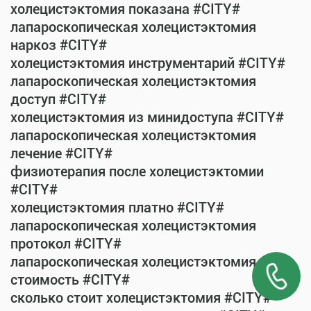
холецистэктомия показана #CITY#
лапароскопическая холецистэктомия
наркоз #CITY#
холецистэктомия инструментарий #CITY#
лапароскопическая холецистэктомия
доступ #CITY#
холецистэктомия из минидоступа #CITY#
лапароскопическая холецистэктомия
лечение #CITY#
физиотерапия после холецистэктомии
#CITY#
холецистэктомия платно #CITY#
лапароскопическая холецистэктомия
протокол #CITY#
лапароскопическая холецистэктомия
стоимость #CITY#
сколько стоит холецистэктомия #CITY#