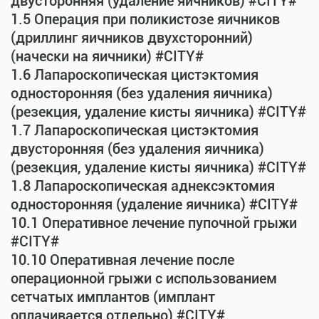
двусторонняя (удаление яичников) #CITY#
1.5 Операция при поликистозе яичников
(дриллинг яичников двухсторонний)
(начески на яичники) #CITY#
1.6 Лапароскопическая цистэктомия
односторонняя (без удаления яичника)
(резекция, удаление кисты яичника) #CITY#
1.7 Лапароскопическая цистэктомия
двусторонняя (без удаления яичника)
(резекция, удаление кисты яичника) #CITY#
1.8 Лапароскопическая аднексэктомия
односторонняя (удаление яичника) #CITY#
10.1 Оперативное лечение пупочной грыжи
#CITY#
10.10 Оперативная лечение после
операционной грыжи с использованием
сетчатых имплантов (имплант
оплачивается отдельно) #CITY#