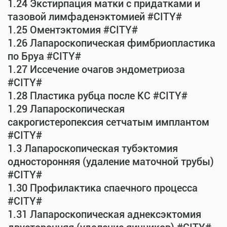
1.24 Экстирпация матки с придатками и
тазовой лимфаденэктомией #CITY#
1.25 Оментэктомия #CITY#
1.26 Лапароскопическая фимбриопластика
по Бруа #CITY#
1.27 Иссечение очагов эндометриоза
#CITY#
1.28 Пластика рубца после КС #CITY#
1.29 Лапароскопическая
сакрогистеропексия сетчатым имплантом
#CITY#
1.3 Лапароскопическая тубэктомия
односторонняя (удаление маточной трубы)
#CITY#
1.30 Профилактика спаечного процесса
#CITY#
1.31 Лапароскопическая аднексэктомия