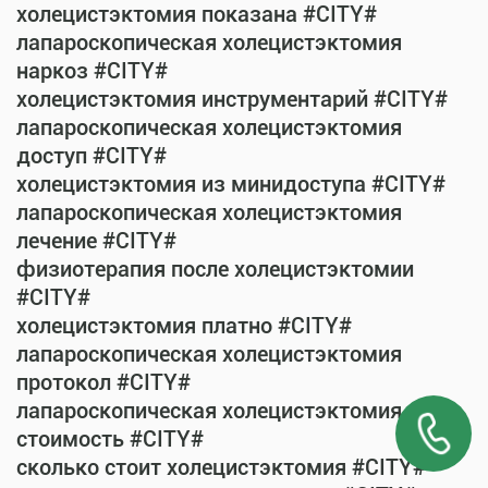
холецистэктомия показана #CITY#
лапароскопическая холецистэктомия
наркоз #CITY#
холецистэктомия инструментарий #CITY#
лапароскопическая холецистэктомия
доступ #CITY#
холецистэктомия из минидоступа #CITY#
лапароскопическая холецистэктомия
лечение #CITY#
физиотерапия после холецистэктомии
#CITY#
холецистэктомия платно #CITY#
лапароскопическая холецистэктомия
протокол #CITY#
лапароскопическая холецистэктомия
стоимость #CITY#
сколько стоит холецистэктомия #CITY#