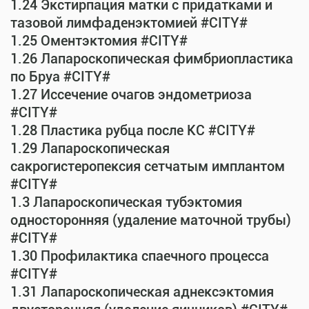
1.24 Экстирпация матки с придатками и
тазовой лимфаденэктомией #CITY#
1.25 Оментэктомия #CITY#
1.26 Лапароскопическая фимбриопластика
по Бруа #CITY#
1.27 Иссечение очагов эндометриоза
#CITY#
1.28 Пластика рубца после КС #CITY#
1.29 Лапароскопическая
сакрогистеропексия сетчатым имплантом
#CITY#
1.3 Лапароскопическая тубэктомия
односторонняя (удаление маточной трубы)
#CITY#
1.30 Профилактика спаечного процесса
#CITY#
1.31 Лапароскопическая аднексэктомия