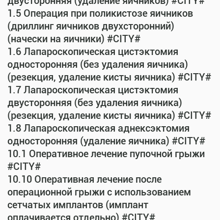
двусторонняя (удаление яичников) #CITY#
1.5 Операция при поликистозе яичников
(дриллинг яичников двухсторонний)
(начески на яичники) #CITY#
1.6 Лапароскопическая цистэктомия
односторонняя (без удаления яичника)
(резекция, удаление кисты яичника) #CITY#
1.7 Лапароскопическая цистэктомия
двусторонняя (без удаления яичника)
(резекция, удаление кисты яичника) #CITY#
1.8 Лапароскопическая аднексэктомия
односторонняя (удаление яичника) #CITY#
10.1 Оперативное лечение пупочной грыжи
#CITY#
10.10 Оперативная лечение после
операционной грыжи с использованием
сетчатых имплантов (имплант
оплачивается отдельно) #CITY#