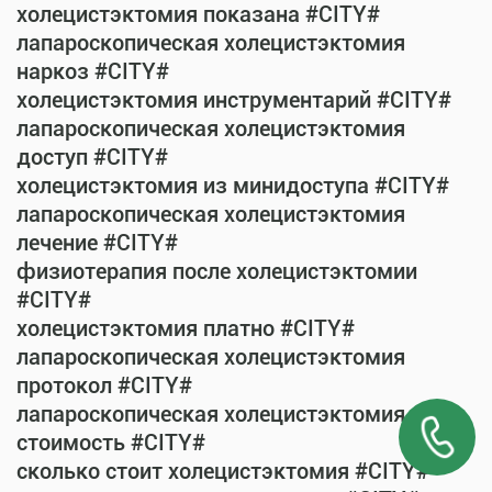
холецистэктомия показана #CITY#
лапароскопическая холецистэктомия
наркоз #CITY#
холецистэктомия инструментарий #CITY#
лапароскопическая холецистэктомия
доступ #CITY#
холецистэктомия из минидоступа #CITY#
лапароскопическая холецистэктомия
лечение #CITY#
физиотерапия после холецистэктомии
#CITY#
холецистэктомия платно #CITY#
лапароскопическая холецистэктомия
протокол #CITY#
лапароскопическая холецистэктомия
стоимость #CITY#
сколько стоит холецистэктомия #CITY#