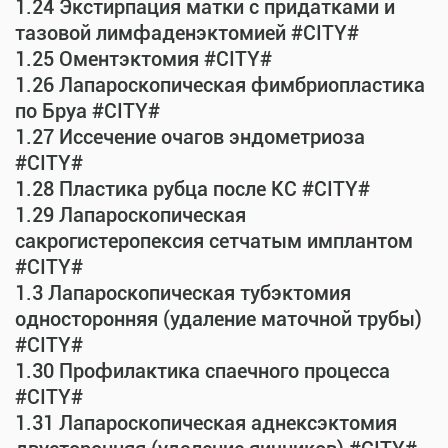
1.24 Экстирпация матки с придатками и
тазовой лимфаденэктомией #CITY#
1.25 Оментэктомия #CITY#
1.26 Лапароскопическая фимбриопластика
по Бруа #CITY#
1.27 Иссечение очагов эндометриоза
#CITY#
1.28 Пластика рубца после КС #CITY#
1.29 Лапароскопическая
сакрогистеропексия сетчатым имплантом
#CITY#
1.3 Лапароскопическая тубэктомия
односторонняя (удаление маточной трубы)
#CITY#
1.30 Профилактика спаечного процесса
#CITY#
1.31 Лапароскопическая аднексэктомия