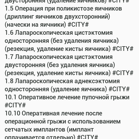
двусторонняя (удаление яичников) #CITY#
1.5 Операция при поликистозе яичников
(дриллинг яичников двухсторонний)
(начески на яичники) #CITY#
1.6 Лапароскопическая цистэктомия
односторонняя (без удаления яичника)
(резекция, удаление кисты яичника) #CITY#
1.7 Лапароскопическая цистэктомия
двусторонняя (без удаления яичника)
(резекция, удаление кисты яичника) #CITY#
1.8 Лапароскопическая аднексэктомия
односторонняя (удаление яичника) #CITY#
10.1 Оперативное лечение пупочной грыжи
#CITY#
10.10 Оперативная лечение после
операционной грыжи с использованием
сетчатых имплантов (имплант
оплачивается отдельно) #CITY#