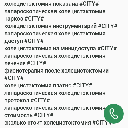
холецистэктомия показана #CITY#
лапароскопическая холецистэктомия
наркоз #CITY#
холецистэктомия инструментарий #CITY#
лапароскопическая холецистэктомия
доступ #CITY#
холецистэктомия из минидоступа #CITY#
лапароскопическая холецистэктомия
лечение #CITY#
физиотерапия после холецистэктомии
#CITY#
холецистэктомия платно #CITY#
лапароскопическая холецистэктомия
протокол #CITY#
лапароскопическая холецистэктомия
стоимость #CITY#
сколько стоит холецистэктомия #CITY#