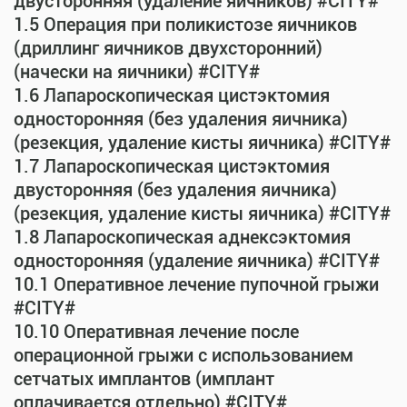
двусторонняя (удаление яичников) #CITY#
1.5 Операция при поликистозе яичников
(дриллинг яичников двухсторонний)
(начески на яичники) #CITY#
1.6 Лапароскопическая цистэктомия
односторонняя (без удаления яичника)
(резекция, удаление кисты яичника) #CITY#
1.7 Лапароскопическая цистэктомия
двусторонняя (без удаления яичника)
(резекция, удаление кисты яичника) #CITY#
1.8 Лапароскопическая аднексэктомия
односторонняя (удаление яичника) #CITY#
10.1 Оперативное лечение пупочной грыжи
#CITY#
10.10 Оперативная лечение после
операционной грыжи с использованием
сетчатых имплантов (имплант
оплачивается отдельно) #CITY#