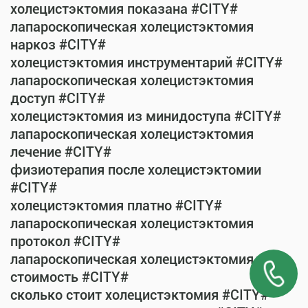
холецистэктомия показана #CITY#
лапароскопическая холецистэктомия
наркоз #CITY#
холецистэктомия инструментарий #CITY#
лапароскопическая холецистэктомия
доступ #CITY#
холецистэктомия из минидоступа #CITY#
лапароскопическая холецистэктомия
лечение #CITY#
физиотерапия после холецистэктомии
#CITY#
холецистэктомия платно #CITY#
лапароскопическая холецистэктомия
протокол #CITY#
лапароскопическая холецистэктомия
стоимость #CITY#
сколько стоит холецистэктомия #CITY#