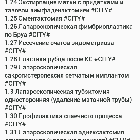
1.24 Экстирпация матки с придатками и
тазовой лимфаденэктомией #CITY#
1.25 Оментэктомия #CITY#
1.26 Лапароскопическая фимбриопластика
по Бруа #CITY#
1.27 Иссечение очагов эндометриоза
#CITY#
1.28 Пластика рубца после КС #CITY#
1.29 Лапароскопическая
сакрогистеропексия сетчатым имплантом
#CITY#
1.3 Лапароскопическая тубэктомия
односторонняя (удаление маточной трубы)
#CITY#
1.30 Профилактика спаечного процесса
#CITY#
1.31 Лапароскопическая аднексэктомия