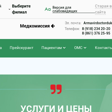
Выберите
Старая в
й
Версия для
слабовидящих
филиал
сайта
Эл. почта:
Armavirdoctorduk
Медкомиссия
Телефон:
8 (918) 234 20-20
8 (861) 376 25-95
а
Прейскурант
Пациентам
ОМС
Контакт
УСЛУГИ И ЦЕНЫ