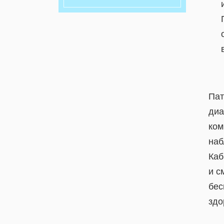
Пат
диа
ком
наб
Каб
и с
бес
здо