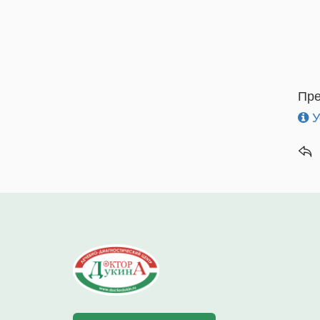
Пре
У