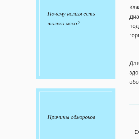
Каж
Почему нельзя есть
Диа
только мясо?
под
гор
Для
здо
обо
Причины обмороков
с