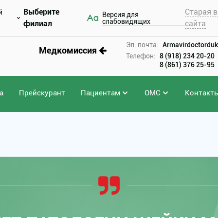
Выберите
Старая в
й
Версия для
слабовидящих
филиал
сайта
Эл. почта:
Armavirdoctorduk
Медкомиссия
Телефон:
8 (918) 234 20-20
8 (861) 376 25-95
а
Прейскурант
Пациентам
ОМС
Контакт