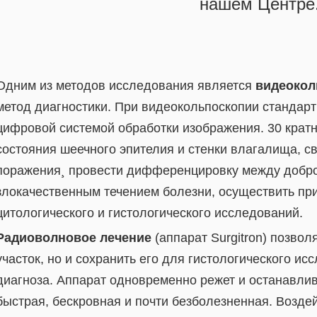
нашем Центре
Одним из методов исследования является
видеокол
метод диагностики. При видеокольпоскопии стандарт
цифровой системой обработки изображения. 30 кратн
состояния шеечного эпителия и стенки влагалища, с
поражения¸ провести дифференцировку между добр
злокачественным течением болезни, осуществить пр
цитологического и гистологического исследований.
Радиоволновое лечение
(аппарат Surgitron) позво
участок, но и сохранить его для гистологического и
диагноза. Аппарат одновременно режет и останавлив
быстрая, бескровная и почти безболезненная. Возде