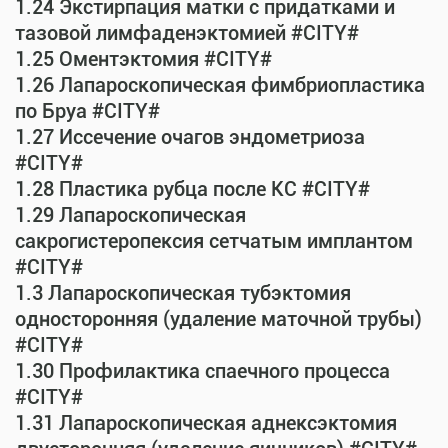
1.24 Экстирпация матки с придатками и
тазовой лимфаденэктомией #CITY#
1.25 Оментэктомия #CITY#
1.26 Лапароскопическая фимбриопластика
по Бруа #CITY#
1.27 Иссечение очагов эндометриоза
#CITY#
1.28 Пластика рубца после КС #CITY#
1.29 Лапароскопическая
сакрогистеропексия сетчатым имплантом
#CITY#
1.3 Лапароскопическая тубэктомия
односторонняя (удаление маточной трубы)
#CITY#
1.30 Профилактика спаечного процесса
#CITY#
1.31 Лапароскопическая аднексэктомия