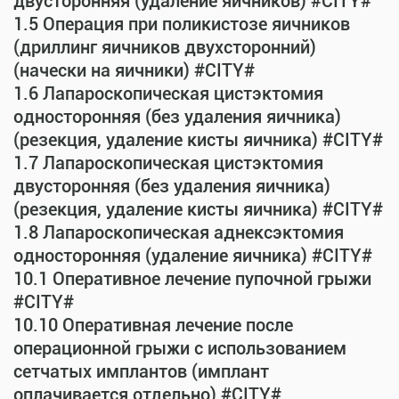
двусторонняя (удаление яичников) #CITY#
1.5 Операция при поликистозе яичников
(дриллинг яичников двухсторонний)
(начески на яичники) #CITY#
1.6 Лапароскопическая цистэктомия
односторонняя (без удаления яичника)
(резекция, удаление кисты яичника) #CITY#
1.7 Лапароскопическая цистэктомия
двусторонняя (без удаления яичника)
(резекция, удаление кисты яичника) #CITY#
1.8 Лапароскопическая аднексэктомия
односторонняя (удаление яичника) #CITY#
10.1 Оперативное лечение пупочной грыжи
#CITY#
10.10 Оперативная лечение после
операционной грыжи с использованием
сетчатых имплантов (имплант
оплачивается отдельно) #CITY#