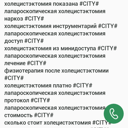
холецистэктомия показана #CITY#
лапароскопическая холецистэктомия
наркоз #CITY#
холецистэктомия инструментарий #CITY#
лапароскопическая холецистэктомия
доступ #CITY#
холецистэктомия из минидоступа #CITY#
лапароскопическая холецистэктомия
лечение #CITY#
физиотерапия после холецистэктомии
#CITY#
холецистэктомия платно #CITY#
лапароскопическая холецистэктомия
протокол #CITY#
лапароскопическая холецистэктомия
стоимость #CITY#
сколько стоит холецистэктомия #CITY#