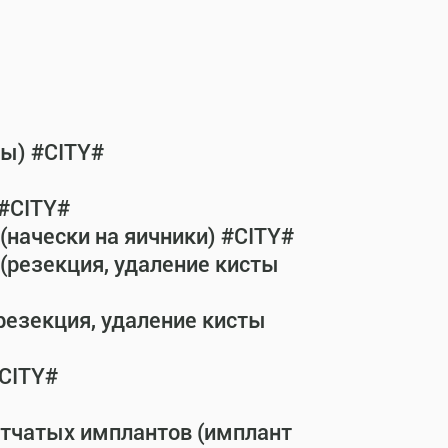
бы) #CITY#
 #CITY#
(начески на яичники) #CITY#
(резекция, удаление кисты
резекция, удаление кисты
#CITY#
етчатых имплантов (имплант