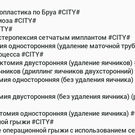
пластика по Бруа #CITY#
иоза #CITY#
ITY#
истеропексия сетчатым имплантом #CITY#
ия односторонняя (удаление маточной тру
оцесса #CITY#
ктомия двусторонняя (удаление яичников)
чников (дриллинг яичников двухсторонний) 
мия односторонняя (без удаления яичника) 
ия двусторонняя (без удаления яичника) (
томия односторонняя (удаление яичника) 
ной грыжи #CITY#
е операционной грыжи с использованием с