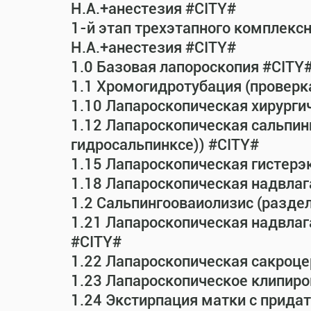
Н.А.+анестезия #CITY#
1-й этап трехэтапного комплекс
Н.А.+анестезия #CITY#
1.0 Базовая лапороскопия #CITY
1.1 Хромогидротубация (проверк
1.10 Лапароскопическая хирурги
1.12 Лапароскопическая сальпин
гидросальпинксе)) #CITY#
1.15 Лапароскопическая гистерэ
1.18 Лапароскопическая надвла
1.2 Сальпингооваиолизис (раздел
1.21 Лапароскопическая надвла
#CITY#
1.22 Лапароскопическая сакроц
1.23 Лапароскопическое клипиро
1.24 Экстирпация матки с прид