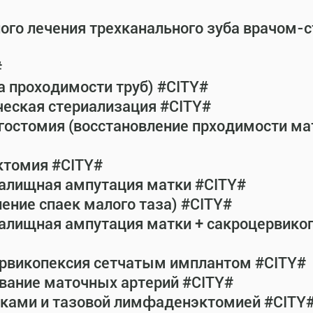
ного лечения трехканального зуба врачом-
#
а проходимости труб) #CITY#
ческая стериализация #CITY#
гостомия (восстановление прходимости ма
ктомия #CITY#
галищная ампутация матки #CITY#
ение спаек малого таза) #CITY#
галищная ампутация матки + сакроцервик
ервикопексия сетчатым имплантом #CITY#
вание маточных артерий #CITY#
атками и тазовой лимфаденэктомией #CITY