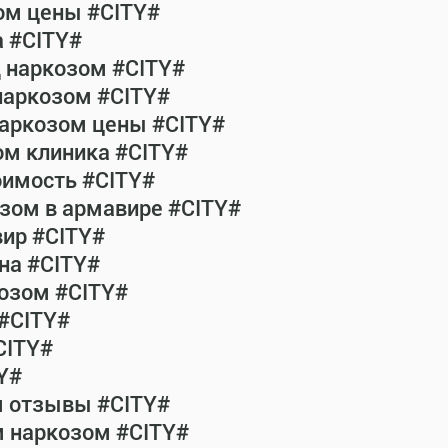
ом цены #CITY#
а #CITY#
д наркозом #CITY#
наркозом #CITY#
наркозом цены #CITY#
ом клиника #CITY#
оимость #CITY#
зом в армавире #CITY#
ир #CITY#
на #CITY#
озом #CITY#
 #CITY#
CITY#
Y#
м отзывы #CITY#
м наркозом #CITY#