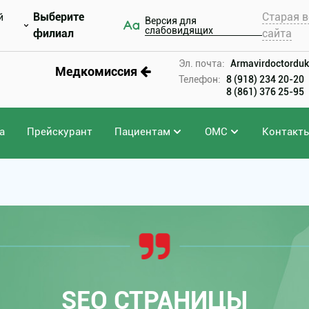
Выберите
Старая в
й
Версия для
слабовидящих
филиал
сайта
Эл. почта:
Armavirdoctorduk
Медкомиссия
Телефон:
8 (918) 234 20-20
8 (861) 376 25-95
а
Прейскурант
Пациентам
ОМС
Контакт
SEO СТРАНИЦЫ