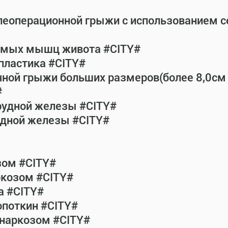
леоперационной грыжи с использованием 
рямых мышц живота #CITY#
пластика #CITY#
чной грыжи больших размеров(более 8,0см
#
рудной железы #CITY#
удной железы #CITY#
зом #CITY#
ркозом #CITY#
а #CITY#
опоткин #CITY#
 наркозом #CITY#