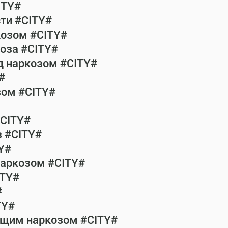
ITY#
сти #CITY#
козом #CITY#
коза #CITY#
од наркозом #CITY#
#
зом #CITY#
#CITY#
з #CITY#
Y#
наркозом #CITY#
ITY#
#
TY#
общим наркозом #CITY#