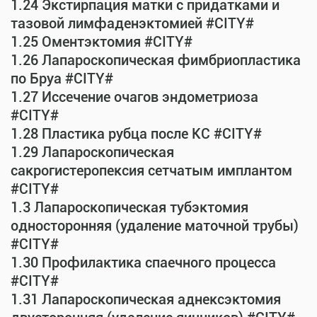
1.24 Экстирпация матки с придатками и
тазовой лимфаденэктомией #CITY#
1.25 Оментэктомия #CITY#
1.26 Лапароскопическая фимбриопластика
по Бруа #CITY#
1.27 Иссечение очагов эндометриоза
#CITY#
1.28 Пластика рубца после КС #CITY#
1.29 Лапароскопическая
сакрогистеропексия сетчатым имплантом
#CITY#
1.3 Лапароскопическая тубэктомия
односторонняя (удаление маточной трубы)
#CITY#
1.30 Профилактика спаечного процесса
#CITY#
1.31 Лапароскопическая аднексэктомия