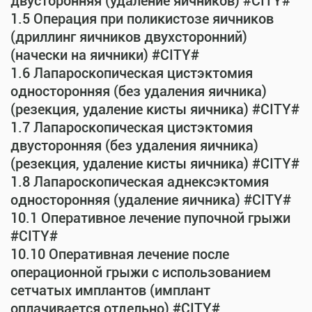
двусторонняя (удаление яичников) #CITY#
1.5 Операция при поликистозе яичников
(дриллинг яичников двухсторонний)
(начески на яичники) #CITY#
1.6 Лапароскопическая цистэктомия
односторонняя (без удаления яичника)
(резекция, удаление кисты яичника) #CITY#
1.7 Лапароскопическая цистэктомия
двусторонняя (без удаления яичника)
(резекция, удаление кисты яичника) #CITY#
1.8 Лапароскопическая аднексэктомия
односторонняя (удаление яичника) #CITY#
10.1 Оперативное лечение пупочной грыжи
#CITY#
10.10 Оперативная лечение после
операционной грыжи с использованием
сетчатых имплантов (имплант
оплачивается отдельно) #CITY#