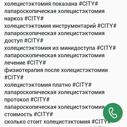
холецистэктомия показана #CITY#
лапароскопическая холецистэктомия
наркоз #CITY#
холецистэктомия инструментарий #CITY#
лапароскопическая холецистэктомия
доступ #CITY#
холецистэктомия из минидоступа #CITY#
лапароскопическая холецистэктомия
лечение #CITY#
физиотерапия после холецистэктомии
#CITY#
холецистэктомия платно #CITY#
лапароскопическая холецистэктомия
протокол #CITY#
лапароскопическая холецистэктомия
стоимость #CITY#
сколько стоит холецистэктомия #CITY#