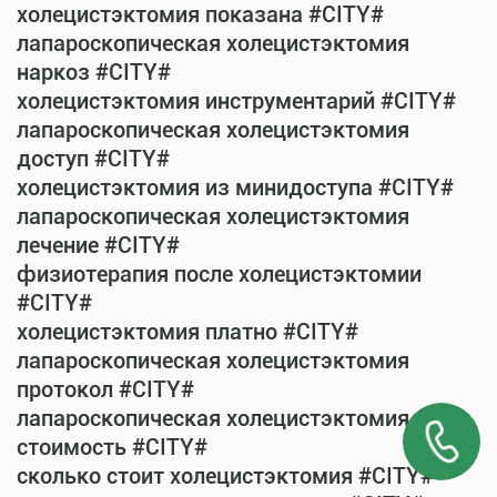
холецистэктомия показана #CITY#
лапароскопическая холецистэктомия
наркоз #CITY#
холецистэктомия инструментарий #CITY#
лапароскопическая холецистэктомия
доступ #CITY#
холецистэктомия из минидоступа #CITY#
лапароскопическая холецистэктомия
лечение #CITY#
физиотерапия после холецистэктомии
#CITY#
холецистэктомия платно #CITY#
лапароскопическая холецистэктомия
протокол #CITY#
лапароскопическая холецистэктомия
стоимость #CITY#
сколько стоит холецистэктомия #CITY#