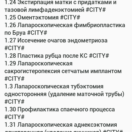
1.24 Экстирпация матки с придатками и
тазовой лимфаденэктомией #CITY#
1.25 Оментэктомия #CITY#
1.26 Лапароскопическая фимбриопластика
по Бруа #CITY#
1.27 Иссечение очагов эндометриоза
#CITY#
1.28 Пластика рубца после КС #CITY#
1.29 Лапароскопическая
сакрогистеропексия сетчатым имплантом
#CITY#
1.3 Лапароскопическая тубэктомия
односторонняя (удаление маточной трубы)
#CITY#
1.30 Профилактика спаечного процесса
#CITY#
1.31 Лапароскопическая аднексэктомия