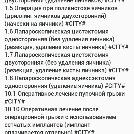
двусторонняя (удаление яичников) #CITY#
1.5 Операция при поликистозе яичников
(дриллинг яичников двухсторонний)
(начески на яичники) #CITY#
1.6 Лапароскопическая цистэктомия
односторонняя (без удаления яичника)
(резекция, удаление кисты яичника) #CITY#
1.7 Лапароскопическая цистэктомия
двусторонняя (без удаления яичника)
(резекция, удаление кисты яичника) #CITY#
1.8 Лапароскопическая аднексэктомия
односторонняя (удаление яичника) #CITY#
10.1 Оперативное лечение пупочной грыжи
#CITY#
10.10 Оперативная лечение после
операционной грыжи с использованием
сетчатых имплантов (имплант
оплачивается отдельно) #CITY#