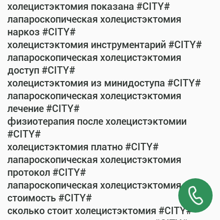
холецистэктомия показана #CITY#
лапароскопическая холецистэктомия
наркоз #CITY#
холецистэктомия инструментарий #CITY#
лапароскопическая холецистэктомия
доступ #CITY#
холецистэктомия из минидоступа #CITY#
лапароскопическая холецистэктомия
лечение #CITY#
физиотерапия после холецистэктомии
#CITY#
холецистэктомия платно #CITY#
лапароскопическая холецистэктомия
протокол #CITY#
лапароскопическая холецистэктомия
стоимость #CITY#
сколько стоит холецистэктомия #CITY#