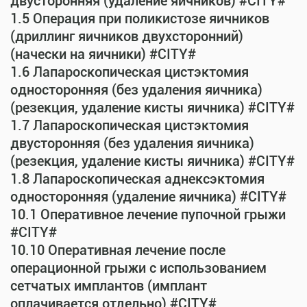
двусторонняя (удаление яичников) #CITY#
1.5 Операция при поликистозе яичников
(дриллинг яичников двухсторонний)
(начески на яичники) #CITY#
1.6 Лапароскопическая цистэктомия
односторонняя (без удаления яичника)
(резекция, удаление кисты яичника) #CITY#
1.7 Лапароскопическая цистэктомия
двусторонняя (без удаления яичника)
(резекция, удаление кисты яичника) #CITY#
1.8 Лапароскопическая аднексэктомия
односторонняя (удаление яичника) #CITY#
10.1 Оперативное лечение пупочной грыжи
#CITY#
10.10 Оперативная лечение после
операционной грыжи с использованием
сетчатых имплантов (имплант
оплачивается отдельно) #CITY#