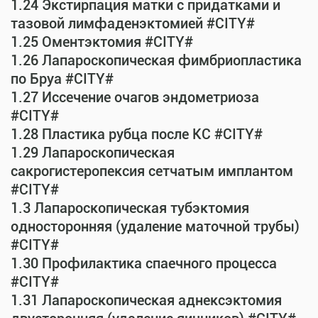
1.24 Экстирпация матки с придатками и
тазовой лимфаденэктомией #CITY#
1.25 Оментэктомия #CITY#
1.26 Лапароскопическая фимбриопластика
по Бруа #CITY#
1.27 Иссечение очагов эндометриоза
#CITY#
1.28 Пластика рубца после КС #CITY#
1.29 Лапароскопическая
сакрогистеропексия сетчатым имплантом
#CITY#
1.3 Лапароскопическая тубэктомия
односторонняя (удаление маточной трубы)
#CITY#
1.30 Профилактика спаечного процесса
#CITY#
1.31 Лапароскопическая аднексэктомия